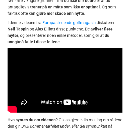
Den ofte viktigste grunnen til at
du ikke blir bedre
er at du
antageligvis
trener på en måte som ikke er optimal
. Og som
faktisk ofte kan
gjøre mer skade enn nytte
.
I denne videoen fra
Europas ledende golfmagasin
diskuterer
Neil Tappin
og
Alex Elliott
disse punktene. De
avliver flere
myter
, og presenterer noen enkle metoder, som gjør at
du
unngår å falle i disse fellene
.
Hva syntes du om videoen?
Gi oss gjerne din mening om rådene
den gir.
Bruk kommentarfeltet under, eller del synspunktet på