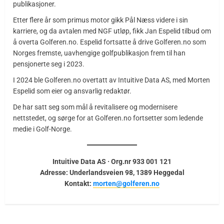
publikasjoner.
Etter flere år som primus motor gikk Pål Næss videre i sin
karriere, og da avtalen med NGF utløp, fikk Jan Espelid tilbud om
å overta Golferen.no. Espelid fortsatte å drive Golferen.no som
Norges fremste, uavhengige golfpublikasjon frem til han
pensjonerte seg i 2023.
I 2024 ble Golferen.no overtatt av Intuitive Data AS, med Morten
Espelid som eier og ansvarlig redaktør.
De har satt seg som mål å revitalisere og modernisere
nettstedet, og sørge for at Golferen.no fortsetter som ledende
medie i Golf-Norge.
Intuitive Data AS · Org.nr 933 001 121
Adresse: Underlandsveien 98, 1389 Heggedal
Kontakt:
morten@golferen.no