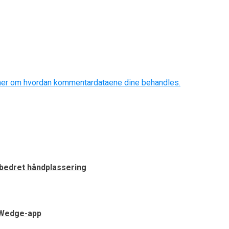
mer om hvordan kommentardataene dine behandles.
rbedret håndplassering
 Wedge-app