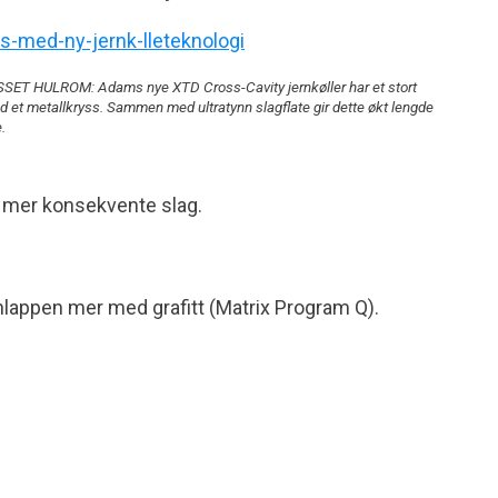
ET HULROM: Adams nye XTD Cross-Cavity jernkøller har et stort
 et metallkryss. Sammen med ultratynn slagflate gir dette økt lengde
.
og mer konsekvente slag.
enlappen mer med grafitt (Matrix Program Q).