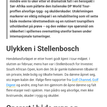
mindre enn to uker etter et dramatisk fall i en heissjakt i
Sør-Afrika som påførte den italienske DP World Tour-
proffen alvorlige rygg- og skulderskader. Utskrivningen
markerer en viktig milepæl i en rehabilitering som vil sette
både moderne idrettsmedisin og en rutinert tourspillers
utholdenhet på prøve – og den vekker nye spørsmål om
sikkerhet i spillernes overnatting utenfor banen under
internasjonale turneringer.
Ulykken i Stellenbosch
Hendelsesforløpet er etter hvert godt kjent i tour-miljøet. I
slutten av februar, mens han var i Stellenbosch for Investec
South African Open, kom den 36 år gamle italieneren tilbake til
sin private, leide bolig og tilkalte heisen. Da dørene åpnet seg,
sto ingen kabin der. Ifølge flere rapporter fra
Golf Channel
,
Golf
Digest
og andre, steg han inn gjennom de åpne dørene og falt
flere etasjer ned i sjakten. Han pådro seg alvorlige, men ikke
livstruende, skader i rygg og skulder.