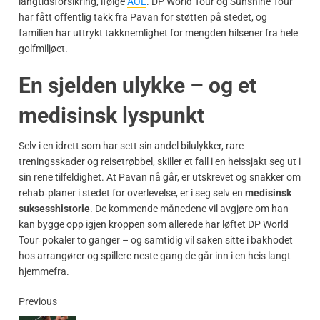
langtidsforsikring, ifølge
AOL
. DP World Tour og Sunshine Tour
har fått offentlig takk fra Pavan for støtten på stedet, og
familien har uttrykt takknemlighet for mengden hilsener fra hele
golfmiljøet.
En sjelden ulykke – og et
medisinsk lyspunkt
Selv i en idrett som har sett sin andel bilulykker, rare
treningsskader og reisetrøbbel, skiller et fall i en heissjakt seg ut i
sin rene tilfeldighet. At Pavan nå går, er utskrevet og snakker om
rehab‑planer i stedet for overlevelse, er i seg selv en
medisinsk
suksesshistorie
. De kommende månedene vil avgjøre om han
kan bygge opp igjen kroppen som allerede har løftet DP World
Tour‑pokaler to ganger – og samtidig vil saken sitte i bakhodet
hos arrangører og spillere neste gang de går inn i en heis langt
hjemmefra.
Previous