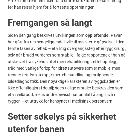
Afrika i omtrent fem uker for å starte strukturert rehabilitering
før han reiser hjem for å fortsette opptreningen.
Fremgangen så langt
Siden den gang beskrives utviklingen som
oppløftende
. Pavan
har gått fra ren sengeliggende hvile til assisterte gåøvelser i den
første fasen av rehab – et viktig overgangssteg etter ryggkirurgi,
selv når brudd vurderes som stabile. Ifølge rapportene er han nå
utskrevet fra sykehus til et mer rehabiliteringsrettet opplegg, i
tråd med vanlige forløp for idrettsutøvere som er mobile, men
trenger tett fysioterapi, smertebehandling og fortløpende
bildediagnostikk. Den nøyaktige karakteren av ryggskaden er
ikke offentliggjort i detalj; noen tidlige omtaler beskrev den som
et virvelbrudd, mens andre bevisst har unnlatt å angi nivå i
ryggen – et uttrykk for hensynet til medisinsk personvern.
Setter søkelys på sikkerhet
utenfor banen