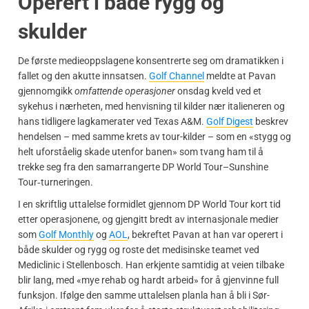
Operert i både rygg og
skulder
De første medieoppslagene konsentrerte seg om dramatikken i
fallet og den akutte innsatsen.
Golf Channel
meldte at Pavan
gjennomgikk
omfattende operasjoner
onsdag kveld ved et
sykehus i nærheten, med henvisning til kilder nær italieneren og
hans tidligere lagkamerater ved Texas A&M.
Golf Digest
beskrev
hendelsen – med samme krets av tour-kilder – som en «stygg og
helt uforståelig skade utenfor banen» som tvang ham til å
trekke seg fra den samarrangerte DP World Tour–Sunshine
Tour‑turneringen.
I en skriftlig uttalelse formidlet gjennom DP World Tour kort tid
etter operasjonene, og gjengitt bredt av internasjonale medier
som
Golf Monthly
og
AOL
, bekreftet Pavan at han var operert i
både skulder og rygg og roste det medisinske teamet ved
Mediclinic i Stellenbosch. Han erkjente samtidig at veien tilbake
blir lang, med «mye rehab og hardt arbeid» for å gjenvinne full
funksjon. Ifølge den samme uttalelsen planla han å bli i Sør-