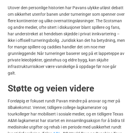
Utover den personlige historien har Pavans ulykke utløst debatt
om sikkerhet utenfor banen under turneringer som spenner over
flere kontinenter og ulike overnattingsløsninger. The Scotsman
og andre medier, ofte sitert i diskusjoner blant spillere og fans,
har understreket at hendelsen skjedde i privat innkvartering –
ikke i offisiell turneringsbolig. Juridisk kan det ha betydning, men
for mange spillere og caddies handler det om noe mer
grunnleggende: Når turneringer baserer seg på et lappeteppe av
private leieobjekter, gjestehus og eldre bygg, kan skjulte
infrastrukturrisikoer være vanskelige å oppdage før noe går
galt.
Støtte og veien videre
Foreløpig er fokuset rundt Pavan mindre på ansvar og mer på
tilbakekomst
. Venner, tidligere college‑lagkamerater og
tourkolleger har mobilisert i sosiale medier, og en tidligere Texas
A&M‑lagkamerat har startet en innsamlingsaksjon for å bidra til
medisinske utgifter og rehab i en periode med usikkerhet rundt