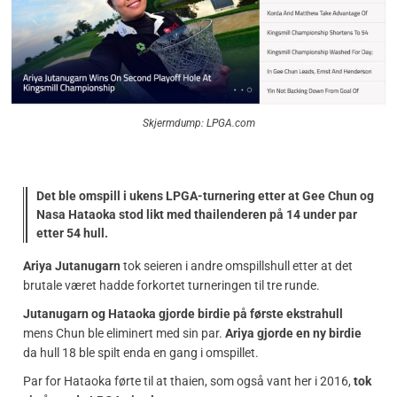
Skjermdump: LPGA.com
Det ble omspill i ukens LPGA-turnering etter at Gee Chun og
Nasa Hataoka stod likt med thailenderen på 14 under par
etter 54 hull.
Ariya Jutanugarn
tok seieren i andre omspillshull etter at det
brutale været hadde forkortet turneringen til tre runde.
Jutanugarn og Hataoka gjorde birdie på første ekstrahull
mens Chun ble eliminert med sin par.
Ariya gjorde en ny birdie
da hull 18 ble spilt enda en gang i omspillet.
Par for Hataoka førte til at thaien, som også vant her i 2016,
tok