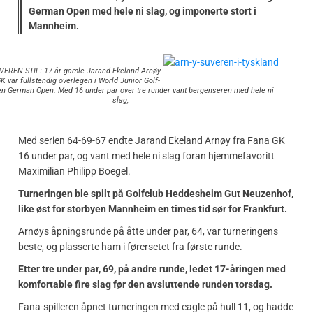
German Open med hele ni slag, og imponerte stort i
Mannheim.
VEREN STIL: 17 år gamle Jarand Ekeland Arnøy
K var fullstendig overlegen i World Junior Golf-
en German Open. Med 16 under par over tre runder vant bergenseren med hele ni
slag,
Med serien 64-69-67 endte Jarand Ekeland Arnøy fra Fana GK
16 under par, og vant med hele ni slag foran hjemmefavoritt
Maximilian Philipp Boegel.
Turneringen ble spilt på Golfclub Heddesheim Gut Neuzenhof,
like øst for storbyen Mannheim en times tid sør for Frankfurt.
Arnøys åpningsrunde på åtte under par, 64, var turneringens
beste, og plasserte ham i førersetet fra første runde.
Etter tre under par, 69, på andre runde, ledet 17-åringen med
komfortable fire slag før den avsluttende runden torsdag.
Fana-spilleren åpnet turneringen med eagle på hull 11, og hadde