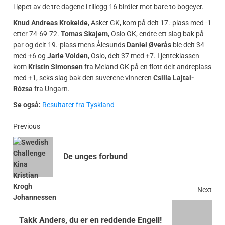
i løpet av de tre dagene i tillegg 16 birdier mot bare to bogeyer.
Knud Andreas Krokeide
, Asker GK, kom på delt 17.-plass med -1
etter 74-69-72.
Tomas Skajem
, Oslo GK, endte ett slag bak på
par og delt 19.-plass mens Ålesunds
Daniel Øverås
ble delt 34
med +6 og
Jarle Volden
, Oslo, delt 37 med +7. I jenteklassen
kom
Kristin Simonsen
fra Meland GK på en flott delt andreplass
med +1, seks slag bak den suverene vinneren
Csilla Lajtai-
Rózsa
fra Ungarn.
Se også:
Resultater fra Tyskland
Previous
De unges forbund
Next
Takk Anders, du er en reddende Engell!