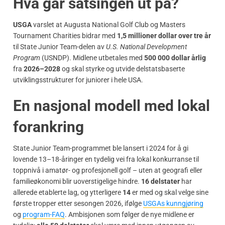
Hva går satsingen ut på?
USGA
varslet at Augusta National Golf Club og Masters
Tournament Charities bidrar med
1,5 millioner dollar over tre år
til State Junior Team-delen av
U.S. National Development
Program
(USNDP). Midlene utbetales med
500 000 dollar årlig
fra
2026–2028
og skal styrke og utvide delstatsbaserte
utviklingsstrukturer for juniorer i hele USA.
En nasjonal modell med lokal
forankring
State Junior Team-programmet ble lansert i 2024 for å gi
lovende 13–18-åringer en tydelig vei fra lokal konkurranse til
toppnivå i amatør- og profesjonell golf – uten at geografi eller
familieøkonomi blir uoverstigelige hindre.
16 delstater
har
allerede etablerte lag, og ytterligere
14
er med og skal velge sine
første tropper etter sesongen 2026, ifølge
USGAs kunngjøring
og
program-FAQ
. Ambisjonen som følger de nye midlene er