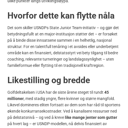
ulike punkter langs utviklingsløypa.
Hvorfor dette kan flytte nåla
Det som skiller USNDPs State Junior Team-initiativ – og gjør det
betydningsfullt at en major-institusjon støtter det – er forsøket
på å binde disse innsatsene sammen i en helhetlig, nasjonal
struktur. For en talentfull tenåring i et avsides eller underbetjent
område kan en finansiert, delstatsstyrt vei bety tilgang til bedre
coaching, relevante turneringer og landslagssynlighet – uten
familieformue eller flytting til en tradisjonell kraftregion.
Likestilling og bredde
Golfdeltakelsen i USA har de siste årene steget til rundt
45
millioner
, med stadig yngre, flere kvinner og større mangfold.
Likevel domineres eliten fortsatt av dem som har råd til sportens
økende konkurransekostnader. Ved å kanalisere ressurser ned
på delstatsnivå – og ved å kreve
like mange jenter som gutter
på hvert lag – er USNDP-modellen, nå delvis finansiert av