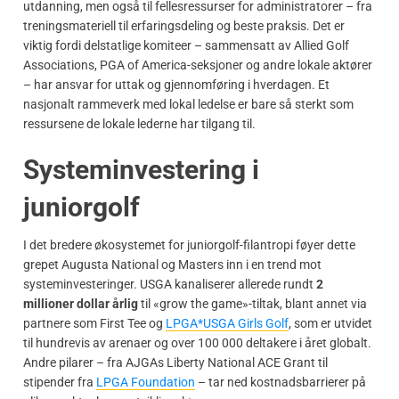
utdanning, men også til fellesressurser for administratorer – fra
treningsmateriell til erfaringsdeling og beste praksis. Det er
viktig fordi delstatlige komiteer – sammensatt av Allied Golf
Associations, PGA of America-seksjoner og andre lokale aktører
– har ansvar for uttak og gjennomføring i hverdagen. Et
nasjonalt rammeverk med lokal ledelse er bare så sterkt som
ressursene de lokale lederne har tilgang til.
Systeminvestering i
juniorgolf
I det bredere økosystemet for juniorgolf-filantropi føyer dette
grepet Augusta National og Masters inn i en trend mot
systeminvesteringer. USGA kanaliserer allerede rundt
2
millioner dollar årlig
til «grow the game»-tiltak, blant annet via
partnere som First Tee og
LPGA*USGA Girls Golf
, som er utvidet
til hundrevis av arenaer og over 100 000 deltakere i året globalt.
Andre pilarer – fra AJGAs Liberty National ACE Grant til
stipender fra
LPGA Foundation
– tar ned kostnadsbarrierer på