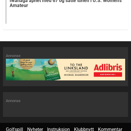
Iwanaga åpnet med 67 og satte tonen i U.S. Women’s
Amateur
Annonse
Annonse
Golfspill
Nyheter
Instruksjon
Klubbnytt
Kommentar