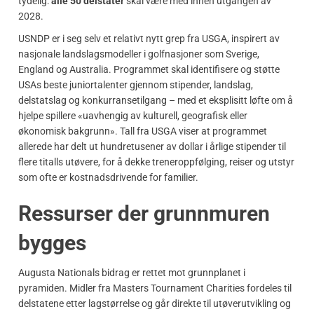
tydelig:
alle 50 delstater
skal være med innen utgangen av
2028.
USNDP er i seg selv et relativt nytt grep fra USGA, inspirert av
nasjonale landslagsmodeller i golfnasjoner som Sverige,
England og Australia. Programmet skal identifisere og støtte
USAs beste juniortalenter gjennom stipender, landslag,
delstatslag og konkurransetilgang – med et eksplisitt løfte om å
hjelpe spillere «uavhengig av kulturell, geografisk eller
økonomisk bakgrunn». Tall fra USGA viser at programmet
allerede har delt ut hundretusener av dollar i årlige stipender til
flere titalls utøvere, for å dekke treneroppfølging, reiser og utstyr
som ofte er kostnadsdrivende for familier.
Ressurser der grunnmuren
bygges
Augusta Nationals bidrag er rettet mot grunnplanet i
pyramiden. Midler fra Masters Tournament Charities fordeles til
delstatene etter lagstørrelse og går direkte til utøverutvikling og