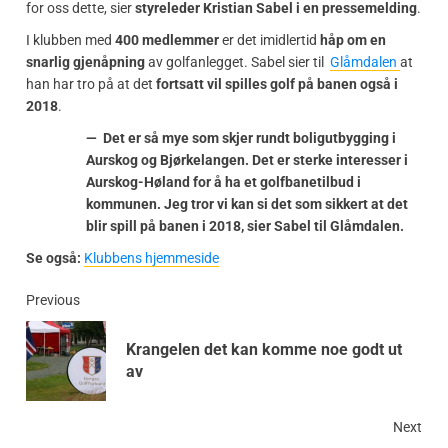
for oss dette, sier
styreleder Kristian Sabel i en pressemelding
.
I klubben med
400 medlemmer
er det imidlertid
håp om en
snarlig gjenåpning
av golfanlegget. Sabel sier til
Glåmdalen
at
han har tro på at det
fortsatt vil spilles golf på banen også i
2018
.
— Det er så mye som skjer rundt boligutbygging i
Aurskog og Bjørkelangen. Det er sterke interesser i
Aurskog-Høland for å ha et golfbanetilbud i
kommunen. Jeg tror vi kan si det som sikkert at det
blir spill på banen i 2018, sier Sabel til Glåmdalen.
Se også:
Klubbens hjemmeside
Previous
Krangelen det kan komme noe godt ut
av
Next