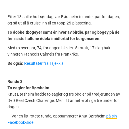
Etter 13 spilte hull søndag var Børsheim to under par for dagen,
og så ut til å cruise inn til en topp-25-plassering.
To dobbeltbogeyer samt én hver av birdie, par og bogey på de
fem siste hullene ødela imidlertid for bergenseren.
Med to over par, 74, for dagen ble det -5 totalt, 17 slag bak
vinneren Francois Calmels fra Frankrike.
Se også:
Resultater fra Tsjekkia
Runde 3:
To eagler for Børsheim
Knut Børsheim hadde to eagler og tre birdier på tredjerunden av
D+D Real Czech Challenge. Men litt annet «rot» ga tre under for
dagen.
— Var en litt rotete runde, oppsummerer Knut Børsheim
på sin
Facebook-side
.