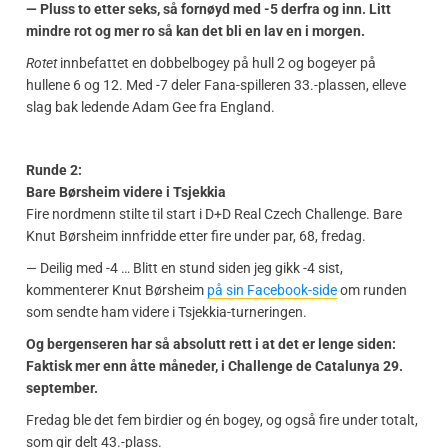
— Pluss to etter seks, så fornøyd med -5 derfra og inn. Litt
mindre rot og mer ro så kan det bli en lav en i morgen.
Rotet
innbefattet en dobbelbogey på hull 2 og bogeyer på
hullene 6 og 12. Med -7 deler Fana-spilleren 33.-plassen, elleve
slag bak ledende Adam Gee fra England.
Runde 2:
Bare Børsheim videre i Tsjekkia
Fire nordmenn stilte til start i D+D Real Czech Challenge. Bare
Knut Børsheim innfridde etter fire under par, 68, fredag.
— Deilig med -4 … Blitt en stund siden jeg gikk -4 sist,
kommenterer Knut Børsheim
på sin Facebook-side
om runden
som sendte ham videre i Tsjekkia-turneringen.
Og bergenseren har så absolutt rett i at det er lenge siden:
Faktisk mer enn åtte måneder, i Challenge de Catalunya 29.
september.
Fredag ble det fem birdier og én bogey, og også fire under totalt,
som gir delt 43.-plass.