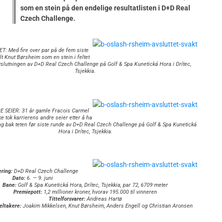
som en stein på den endelige resultatlisten i D+D Real
Czech Challenge.
: Med fire over par på de fem siste
lt Knut Børsheim som en stein i feltet
slutningen av D+D Real Czech Challenge på Golf & Spa Kunetická Hora i Drítec,
Tsjekkia.
 SEIER: 31 år gamle Fracois Carmel
ke tok karrierens andre seier etter å ha
lag bak teten før siste runde av D+D Real Czech Challenge på Golf & Spa Kunetická
Hora i Drítec, Tsjekkia.
ring:
D+D Real Czech Challenge
Dato:
6. — 9. juni
Bane:
Golf & Spa Kunetická Hora, Drítec, Tsjekkia, par 72, 6709 meter
Premiepott:
1,2 millioner kroner, hvorav 195.000 til vinneren
Tittelforsvarer:
Andreas Hartø
eltakere:
Joakim Mikkelsen, Knut Børsheim, Anders Engell og Christian Aronsen