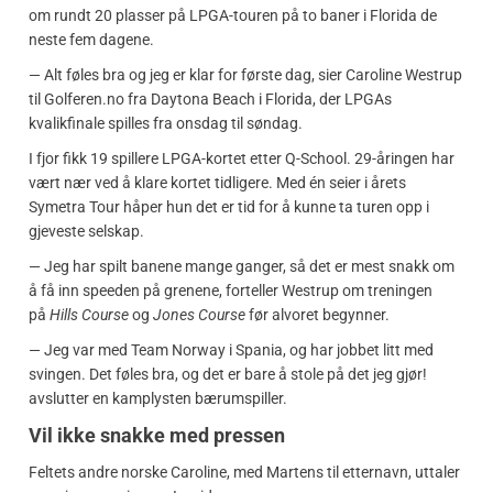
om rundt 20 plasser på LPGA-touren på to baner i Florida de
neste fem dagene.
— Alt føles bra og jeg er klar for første dag, sier Caroline Westrup
til Golferen.no fra Daytona Beach i Florida, der LPGAs
kvalikfinale spilles fra onsdag til søndag.
I fjor fikk 19 spillere LPGA-kortet etter Q-School. 29-åringen har
vært nær ved å klare kortet tidligere. Med én seier i årets
Symetra Tour håper hun det er tid for å kunne ta turen opp i
gjeveste selskap.
— Jeg har spilt banene mange ganger, så det er mest snakk om
å få inn speeden på grenene, forteller Westrup om treningen
på
Hills Course
og
Jones Course
før alvoret begynner.
— Jeg var med Team Norway i Spania, og har jobbet litt med
svingen. Det føles bra, og det er bare å stole på det jeg gjør!
avslutter en kamplysten bærumspiller.
Vil ikke snakke med pressen
Feltets andre norske Caroline, med Martens til etternavn, uttaler