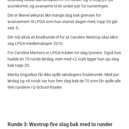
scorekortet, og avanserte til én under par for turneringen.
Det er likevel akkurat like mange slag bak grensen for
avansement til LPGA som hun startet dagen med; topp-20 går
ved -5.
Det må altså en knallrunde til for at Caroline Westrup skal sikre
seg LPGA-medlemskapet 2016.
For Caroline Martens er LPGA-tråden tre slag tynnere. Også hun
hadde en 70-runde lørdag, men med +2 toalt ligger hun sju slag
bak topp-20.
Marita Engzelius får ikke spille søndagens finalerunde. Med par
lørdag og +8 totalt var hun fem slag bak de 70 som får spille alle
fem rundene i Q-School-finalen.
Runde 3: Westrup fire slag bak med to runder