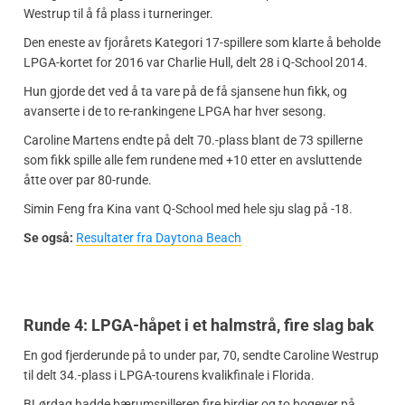
Westrup til å få plass i turneringer.
Den eneste av fjorårets Kategori 17-spillere som klarte å beholde
LPGA-kortet for 2016 var Charlie Hull, delt 28 i Q-School 2014.
Hun gjorde det ved å ta vare på de få sjansene hun fikk, og
avanserte i de to re-rankingene LPGA har hver sesong.
Caroline Martens endte på delt 70.-plass blant de 73 spillerne
som fikk spille alle fem rundene med +10 etter en avsluttende
åtte over par 80-runde.
Simin Feng fra Kina vant Q-School med hele sju slag på -18.
Se også:
Resultater fra Daytona Beach
Runde 4: LPGA-håpet i et halmstrå, fire slag bak
En god fjerderunde på to under par, 70, sendte Caroline Westrup
til delt 34.-plass i LPGA-tourens kvalikfinale i Florida.
BLørdag hadde bærumspilleren fire birdier og to bogeyer på