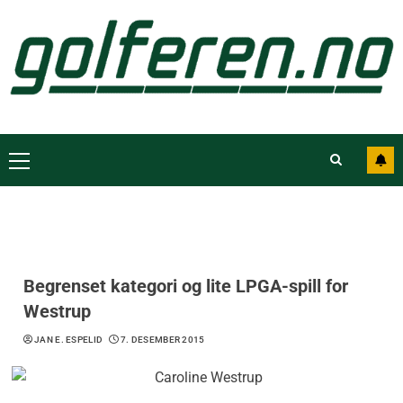
Begrenset kategori og lite LPGA-spill for
Westrup
JAN E. ESPELID
7. DESEMBER 2015