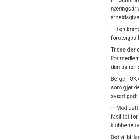
næringsdri
arbeidsgive
— I en bra
forutsigbarh
Trene der 
For medlemm
den banen 
Bergen GK e
som gjør d
svært godt 
— Med dette
fasilitet fo
klubbene i 
Det vil bli 