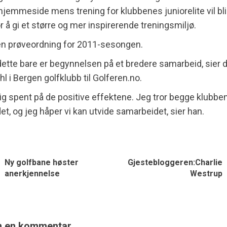
jemmeside mens trening for klubbenes juniorelite vil bli 
å gi et større og mer inspirerende treningsmiljø.
 en prøveordning for 2011-sesongen.
dette bare er begynnelsen på et bredere samarbeid, sier d
l i Bergen golfklubb til Golferen.no.
dig spent på de positive effektene. Jeg tror begge klubben
det, og jeg håper vi kan utvide samarbeidet, sier han.
Ny golfbane høster
Gjestebloggeren:Charlie
anerkjennelse
Westrup
n en kommentar