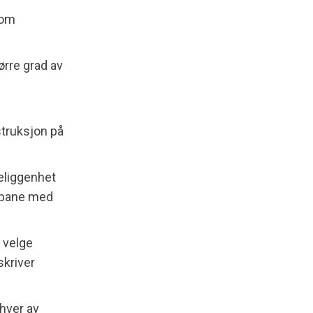
som
ørre grad av
struksjon på
eliggenhet
lsbane med
 velge
 skriver
 hver av