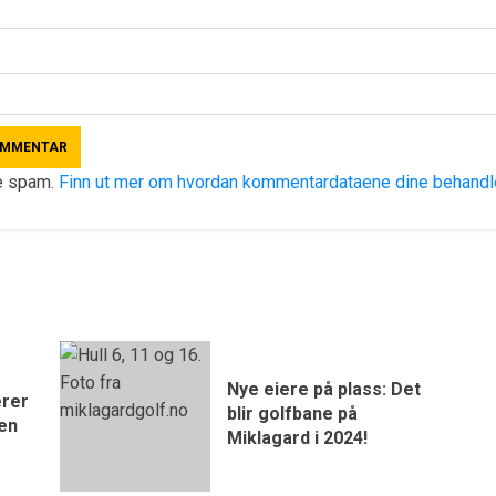
re spam.
Finn ut mer om hvordan kommentardataene dine behandl
Nye eiere på plass: Det
erer
blir golfbane på
gen
Miklagard i 2024!