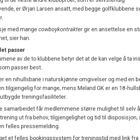
vende, er Ørjan Larsen ansatt, med begge golfklubbene 
r.
nsje med mange
cowboykontrakter
gir en ansettelse en st
et, sier han.
det passer
ene av de to klubbene betyr det at de kan velge å ta in
som passer best.
r en nihullsbane i naturskjønne omgivelser og med en b
en tilgjengelig for mange, mens Meland GK er en 18-hul
utbygde treningsfasiliteter.
 samarbeidet får medlemmene større mulighet til selv å
r trening ut fra behov, tilgjengelighet og tid til disposisjon,
en felles pressemelding.
laget et felles bookingssystem for treningstid med link fra