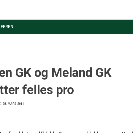
LFEREN
en GK og Meland GK
ter felles pro
28. MARS 2011