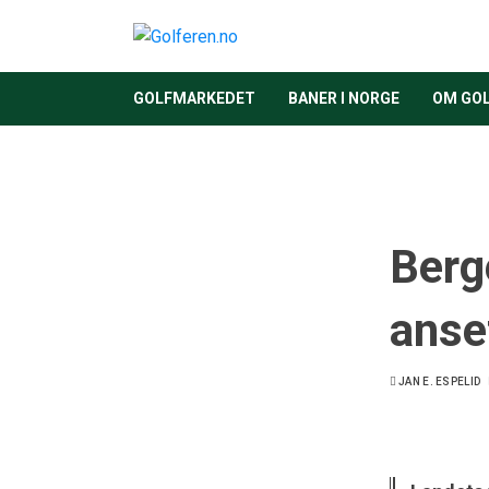
GOLFMARKEDET
BANER I NORGE
OM GO
Berg
anset
JAN E. ESPELID