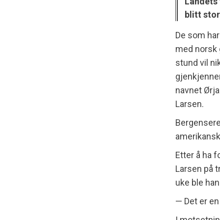
Landets 
blitt sto
De som har 
med norsk 
stund vil ni
gjenkjennen
navnet Ørj
Larsen.
Bergenseren
amerikansk 
Etter å ha f
Larsen på t
uke ble han
— Det er en 
I motsetnin