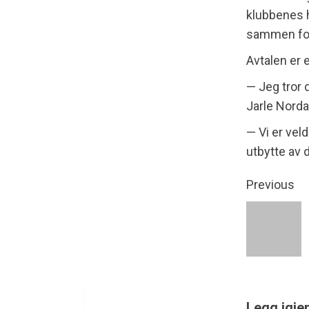
klubbenes h
sammen for 
Avtalen er
— Jeg tror 
Jarle Nordah
— Vi er vel
utbytte av 
Previous
Legg igje