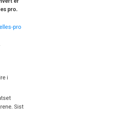
hvert er
les pro.
.
re i
atset
rene. Sist