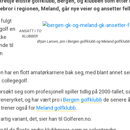
tredje eldste golfklubb, Bergen, og klubben som etter 
rebror i regionen, Meland, går nye veier og ansetter fel
fulgt
golf en
ANSATT I TO
KLUBBER:
kke
Ørjan Larsen, pro i Bergen golfklubb og Meland golfklubb
de til
an
 har en flott amatørkarriere bak seg, med blant annet sei
collegegolf.
orsøkt seg som profesjonell spiller tidlig på 2000-tallet, s
reneryrket, og har vært pro i
Bergen golfklubb
de senere å
 trener også for
Meland golfklubb
.
artig variant, det, sier han til Golferen.no.
g til de fleste andre klubbproer, som er selvstendig