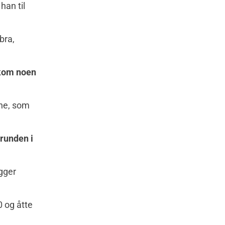
han til
 bra,
 kom noen
ene, som
runden i
igger
10 og åtte