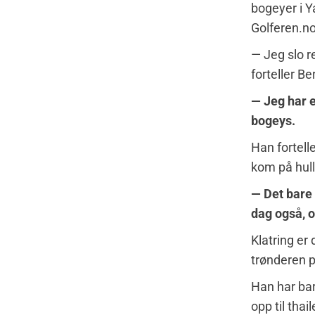
bogeyer i Ya
Golferen.no
— Jeg slo re
forteller B
— Jeg har e
bogeys.
Han fortell
kom på hull
— Det bare
dag også, o
Klatring er 
trønderen p
Han har bare
opp til thai