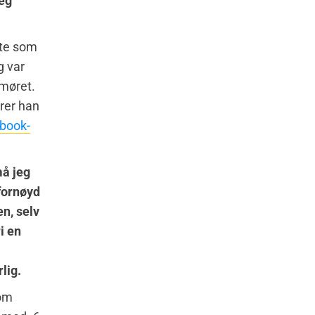
eg
te som
g var
umøret.
er han
ebook-
må jeg
fornøyd
n, selv
i en
lig.
om