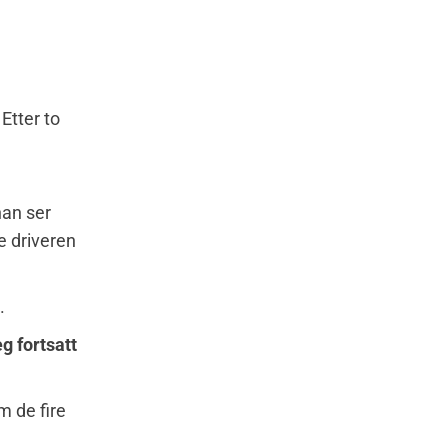
Etter to
han ser
e driveren
.
eg fortsatt
om de fire