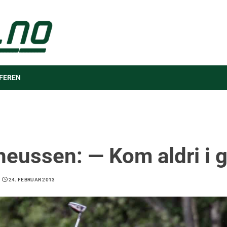
FEREN
heussen: — Kom aldri i 
24. FEBRUAR 2013