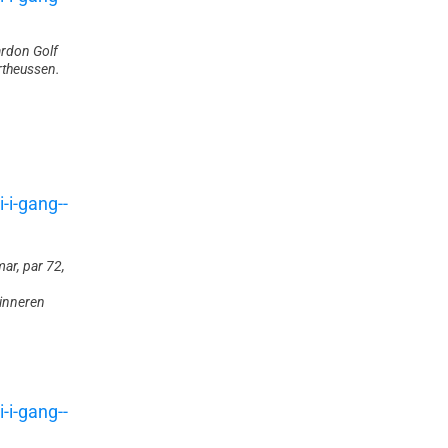
rdon Golf
rtheussen.
ar, par 72,
vinneren