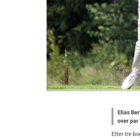
Elias Be
over par 
Etter tre b