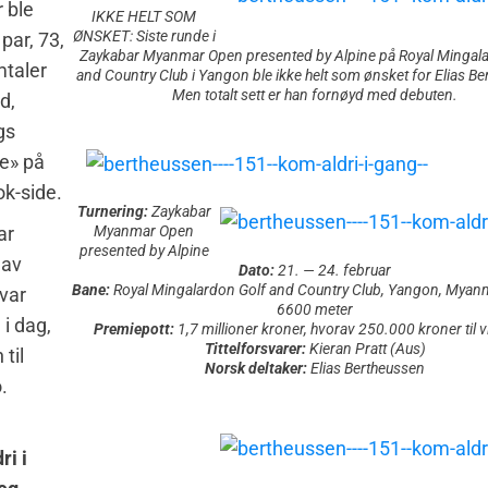
r ble
IKKE HELT SOM
ØNSKET: Siste runde i
par, 73,
Zaykabar Myanmar Open presented by Alpine på Royal Mingala
mtaler
and Country Club i Yangon ble ikke helt som ønsket for Elias Be
Men totalt sett er han fornøyd med debuten.
d,
gs
e» på
k-side.
Turnering:
Zaykabar
Myanmar Open
ar
presented by Alpine
 av
Dato:
21. — 24. februar
Bane:
Royal Mingalardon Golf and Country Club, Yangon, Myanm
 var
6600 meter
 i dag,
Premiepott:
1,7 millioner kroner, hvorav 250.000 kroner til 
Tittelforsvarer:
Kieran Pratt (Aus)
til
Norsk deltaker:
Elias Bertheussen
.
ri i