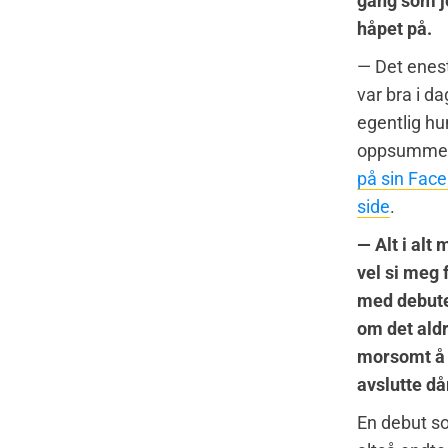
gang som j
håpet på.
— Det enes
var bra i da
egentlig h
oppsummer
på sin Fac
side
.
— Alt i alt 
vel si meg 
med debute
om det aldr
morsomt å
avslutte dår
En debut s