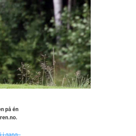
en på én
eren.no.