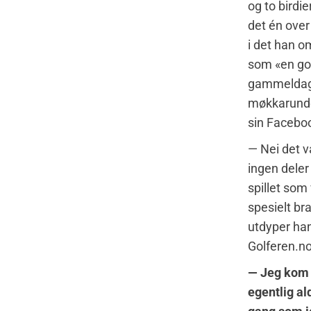
og to birdie
det én over 
i det han o
som «en go
gammelda
møkkarund
sin Faceboo
— Nei det v
ingen deler
spillet som
spesielt bra
utdyper han 
Golferen.no
— Jeg kom
egentlig ald