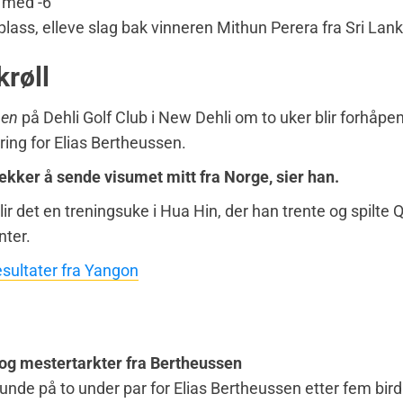
 med -6
-plass, elleve slag bak vinneren Mithun Perera fra Sri Lank
røll
pen
på Dehli Golf Club i New Dehli om to uker blir forhåpen
ring for Elias Bertheussen.
ekker å sende visumet mitt fra Norge, sier han.
lir det en treningsuke i Hua Hin, der han trente og spilte 
inter.
sultater fra Yangon
 og mestertarkter fra Bertheussen
runde på to under par for Elias Bertheussen etter fem birdi