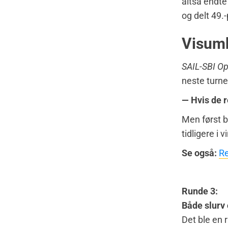
altså endte
og delt 49.
Visumk
SAIL-SBI O
neste turne
— Hvis de r
Men først b
tidligere i v
Se også:
Re
Runde 3:
Både slurv
Det ble en 