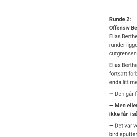
Runde 2:
Offensiv Be
Elias Berth
runder ligge
cutgrensen
Elias Berth
fortsatt fo
enda litt me
— Den går fo
— Men eller
ikke får i 
— Det var v
birdieputten