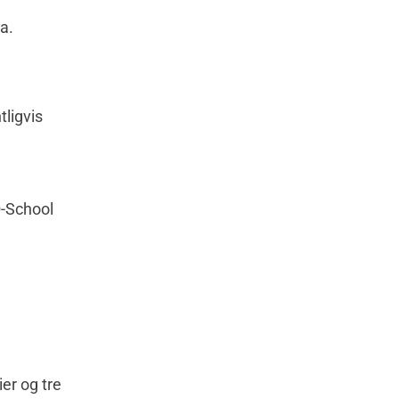
a.
tligvis
Q-School
er og tre