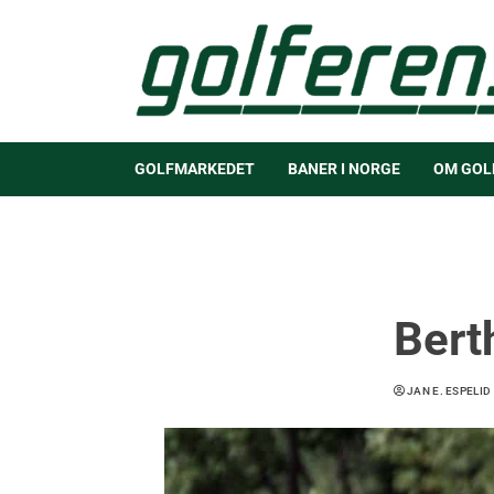
GOLFMARKEDET
BANER I NORGE
OM GOL
Bert
JAN E. ESPELID