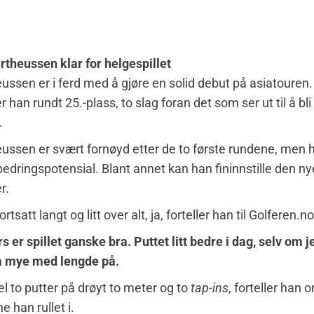
rtheussen klar for helgespillet
eussen er i ferd med å gjøre en solid debut på asiatouren. 
r han rundt 25.-plass, to slag foran det som ser ut til å bli
.
eussen er svært fornøyd etter de to første rundene, men 
rbedringspotensial. Blant annet kan han fininnstille den ny
r.
rtsatt langt og litt over alt, ja, forteller han til Golferen.no
s er spillet ganske bra. Puttet litt bedre i dag, selv om j
så mye med lengde på.
el to putter på drøyt to meter og to
tap-ins
, forteller han 
e han rullet i.