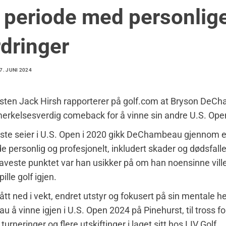
r periode med personlig
rdringer
7. JUNI 2024
isten Jack Hirsh rapporterer på golf.com at Bryson DeC
merkelsesverdig comeback for å vinne sin andre U.S. Open-
ørste seier i U.S. Open i 2020 gikk DeChambeau gjennom 
e personlig og profesjonelt, inkludert skader og dødsfallet
 laveste punktet var han usikker på om han noensinne vill
pille golf igjen.
ått ned i vekt, endret utstyr og fokusert på sin mentale he
å vinne igjen i U.S. Open 2024 på Pinehurst, til tross fo
urneringer og flere utskiftinger i laget sitt hos LIV Golf.