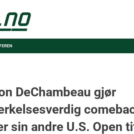
FEREN
on DeChambeau gjør
rkelsesverdig comebac
r sin andre U.S. Open ti