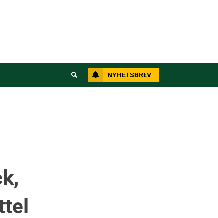
NYHETSBREV
k,
ttel