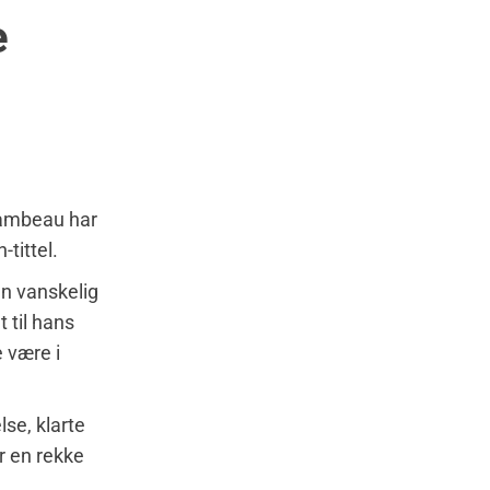
e
hambeau har
tittel.
en vanskelig
 til hans
e være i
lse, klarte
r en rekke