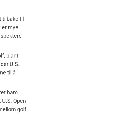
tilbake til
t er mye
respektere
f, blant
nder U.S.
e til å
dret ham
t U.S. Open
mellom golf