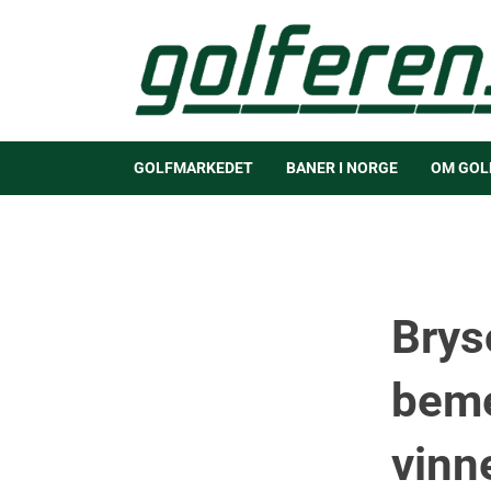
GOLFMARKEDET
BANER I NORGE
OM GOL
Brys
beme
vinne