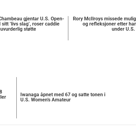
Chambeau gjentar U.S. Open-
Rory McIlroys missede muligh
sitt ‘livs slag’, roser caddie
og refleksjoner etter ha
uvurderlig støtte
under U.S.
8
Iwanaga åpnet med 67 og satte tonen i
ler
U.S. Women’s Amateur