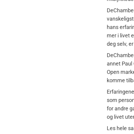
DeChambeau 
vanskeligste
hans erfari
mer i livet
deg selv, e
DeChambeau 
annet Paul 
Open marker
komme tilba
Erfaringene
som person,
for andre g
og livet ut
​Les hele s