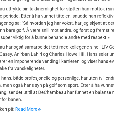
uttrykte sin takknemlighet for støtten han mottok i sin
 periode. Etter å ha vunnet tittelen, snudde han reflektivt 
nger og sa: “Så hvordan jeg har vokst, har jeg skjønt at de
 enn bare golf. Å være snill mot andre, og først og fremst 
r super viktig for å kunne behandle andre med respekt.»
har også samarbeidet tett med kollegene sine i LIV Gol
Casey, Anirban Lahiri og Charles Howell III. Hans seier u
er en imponerende vending i karrieren, og viser hans evn
ke fra vanskeligheter.
 hans, både profesjonelle og personlige, har uten tvil en
 men også hans syn på golf som sport. Etter å ha vunne
ang, ser det ut til at DeChambeau har funnet en balanse 
enfor banen.
aken på:
Read More