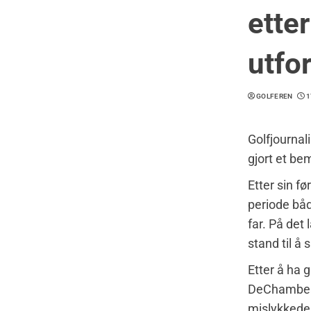
ette
utfo
GOLFEREN
1
Golfjournal
gjort et be
Etter sin f
periode båd
far. På det
stand til å s
Etter å ha g
DeChambeau 
mislykkede t