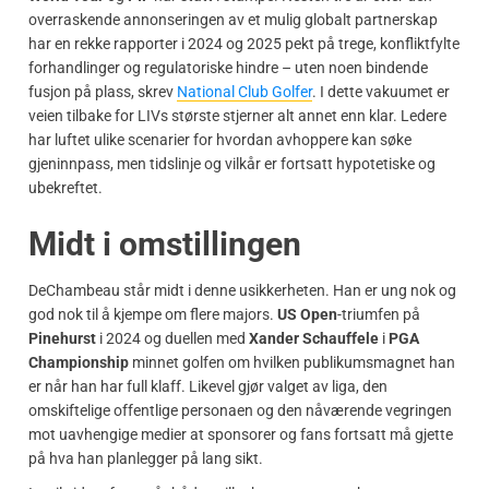
overraskende annonseringen av et mulig globalt partnerskap
har en rekke rapporter i 2024 og 2025 pekt på trege, konfliktfylte
forhandlinger og regulatoriske hindre – uten noen bindende
fusjon på plass, skrev
National Club Golfer
. I dette vakuumet er
veien tilbake for LIVs største stjerner alt annet enn klar. Ledere
har luftet ulike scenarier for hvordan avhoppere kan søke
gjeninnpass, men tidslinje og vilkår er fortsatt hypotetiske og
ubekreftet.
Midt i omstillingen
DeChambeau står midt i denne usikkerheten. Han er ung nok og
god nok til å kjempe om flere majors.
US Open
-triumfen på
Pinehurst
i 2024 og duellen med
Xander Schauffele
i
PGA
Championship
minnet golfen om hvilken publikumsmagnet han
er når han har full klaff. Likevel gjør valget av liga, den
omskiftelige offentlige personaen og den nåværende vegringen
mot uavhengige medier at sponsorer og fans fortsatt må gjette
på hva han planlegger på lang sikt.