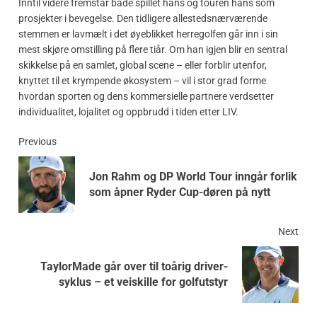
Inntil videre fremstår både spillet hans og touren hans som
prosjekter i bevegelse. Den tidligere allestedsnærværende
stemmen er lavmælt i det øyeblikket herregolfen går inn i sin
mest skjøre omstilling på flere tiår. Om han igjen blir en sentral
skikkelse på en samlet, global scene – eller forblir utenfor,
knyttet til et krympende økosystem – vil i stor grad forme
hvordan sporten og dens kommersielle partnere verdsetter
individualitet, lojalitet og oppbrudd i tiden etter LIV.
Previous
Jon Rahm og DP World Tour inngår forlik
som åpner Ryder Cup-døren på nytt
Next
TaylorMade går over til toårig driver-
syklus – et veiskille for golfutstyr