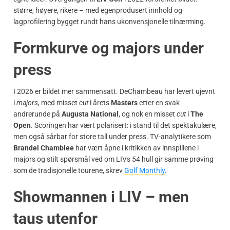
større, høyere, rikere – med egenprodusert innhold og
lagprofilering bygget rundt hans ukonvensjonelle tilnærming.
Formkurve og majors under
press
I 2026 er bildet mer sammensatt. DeChambeau har levert ujevnt
i
majors
, med misset
cut
i årets
Masters
etter en svak
andrerunde på
Augusta National
, og nok en misset
cut
i
The
Open
. Scoringen har vært polarisert: i stand til det spektakulære,
men også sårbar for store tall under press. TV-analytikere som
Brandel Chamblee
har vært åpne i kritikken av innspillene i
majors og stilt spørsmål ved om LIVs 54 hull gir samme prøving
som de tradisjonelle tourene, skrev
Golf Monthly
.
Showmannen i LIV – men
taus utenfor