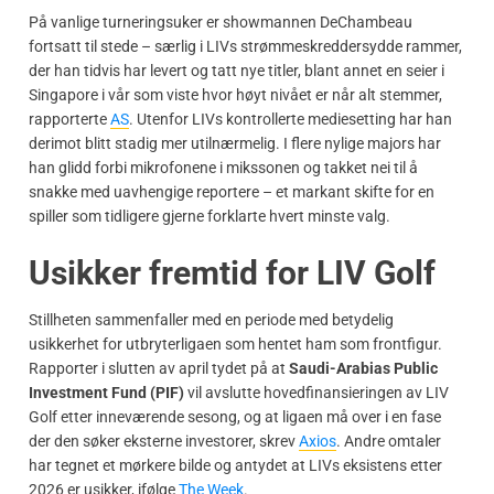
På vanlige turneringsuker er showmannen DeChambeau
fortsatt til stede – særlig i LIVs strømmeskreddersydde rammer,
der han tidvis har levert og tatt nye titler, blant annet en seier i
Singapore i vår som viste hvor høyt nivået er når alt stemmer,
rapporterte
AS
. Utenfor LIVs kontrollerte mediesetting har han
derimot blitt stadig mer utilnærmelig. I flere nylige majors har
han glidd forbi mikrofonene i mikssonen og takket nei til å
snakke med uavhengige reportere – et markant skifte for en
spiller som tidligere gjerne forklarte hvert minste valg.
Usikker fremtid for LIV Golf
Stillheten sammenfaller med en periode med betydelig
usikkerhet for utbryterligaen som hentet ham som frontfigur.
Rapporter i slutten av april tydet på at
Saudi-Arabias Public
Investment Fund (PIF)
vil avslutte hovedfinansieringen av LIV
Golf etter inneværende sesong, og at ligaen må over i en fase
der den søker eksterne investorer, skrev
Axios
. Andre omtaler
har tegnet et mørkere bilde og antydet at LIVs eksistens etter
2026 er usikker, ifølge
The Week
.