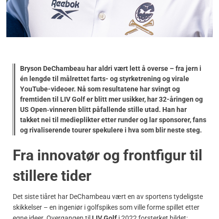
Bryson DeChambeau har aldri vært lett å overse – fra jern i
én lengde til målrettet farts- og styrketrening og virale
YouTube-videoer. Nå som resultatene har svingt og
fremtiden til
LIV Golf
er blitt mer usikker, har 32-åringen og
US Open‑vinneren blitt påfallende stille utad. Han har
takket nei til medieplikter etter runder og lar sponsorer, fans
og rivaliserende tourer spekulere i hva som blir neste steg.
Fra innovatør og frontfigur til
stillere tider
Det siste tiåret har DeChambeau vært en av sportens tydeligste
skikkelser – en ingeniør i golfspikes som ville forme spillet etter
egne ideer. Overgangen til
LIV Golf
i 2022 forsterket bildet: