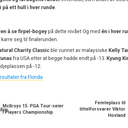
i på ett hull i hver runde
.
den å se firpel-bogey
på dette nivået Og med
én i hver r
å karre seg til finalerunden.
atural Charity Classic
ble vunnet av malaysiske
Kelly Ta
Runas
fra USA etter at begge hadde endt på -13.
Kyung K
edjeplassen på -12.
sultater fra Florida
Femteplass til
McIlroys 15. PGA Tour-seier
tittelforsvarer Viktor
i Players Championship
Hovland