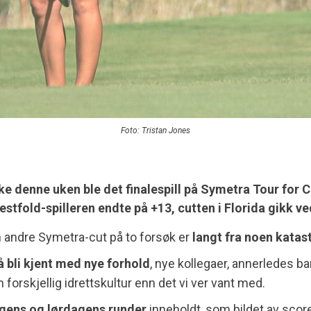
Foto: Tristan Jones
kke denne uken ble det finalespill på Symetra Tour for C
estfold-spilleren endte på +13, cutten i Florida gikk ve
 andre Symetra-cut på to forsøk er
langt fra noen katas
 å bli kjent med nye forhold
, nye kollegaer, annerledes ba
 forskjellig idrettskultur enn det vi ver vant med.
gens og lørdagens runder
inneholdt, som bildet av scor