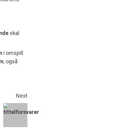
unde
skal
n
i omspill
im
, også
Next