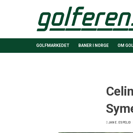
GOLFMARKEDET
BANER I NORGE
OM GO
Celi
Syme
JAN E. ESPELID