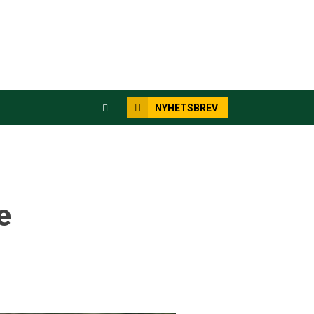
NYHETSBREV
e