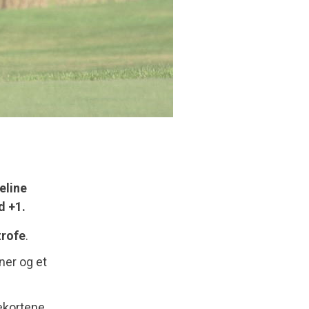
eline
d +1.
trofe
.
ner og et
ekortene