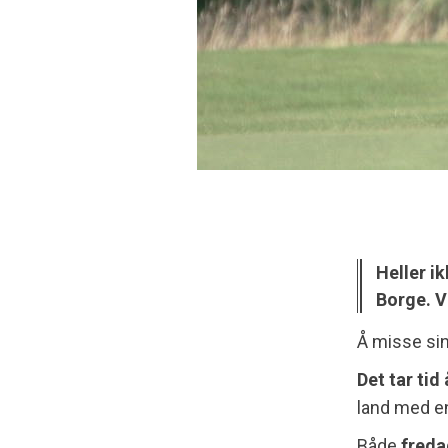
Heller i
Borge. V
Å misse sin
Det tar tid
land med en
Både
freda