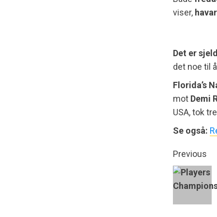
viser,
havar
Det er sjel
det noe til 
Florida’s N
mot
Demi 
USA, tok tr
Se også:
Re
Previous