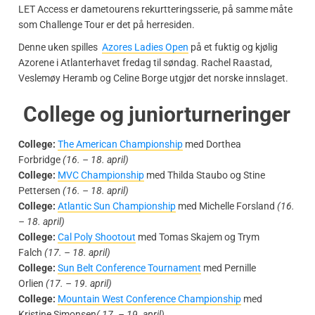
LET Access er dametourens rekurtteringsserie, på samme måte
som Challenge Tour er det på herresiden.
Denne uken spilles
Azores Ladies Open
på et fuktig og kjølig
Azorene i Atlanterhavet fredag til søndag. Rachel Raastad,
Veslemøy Heramb og Celine Borge utgjør det norske innslaget.
College og juniorturneringer
College:
The American Championship
med Dorthea
Forbridge
(16. – 18. april)
College:
MVC Championship
med Thilda Staubo og Stine
Pettersen
(16. – 18. april)
College:
Atlantic Sun Championship
med Michelle Forsland
(16.
– 18. april)
College:
Cal Poly Shootout
med Tomas Skajem og Trym
Falch
(17. – 18. april)
College:
Sun Belt Conference Tournament
med Pernille
Orlien
(17. – 19. april)
College:
Mountain West Conference Championship
med
Kristine Simonsen
( 17. – 19. april)