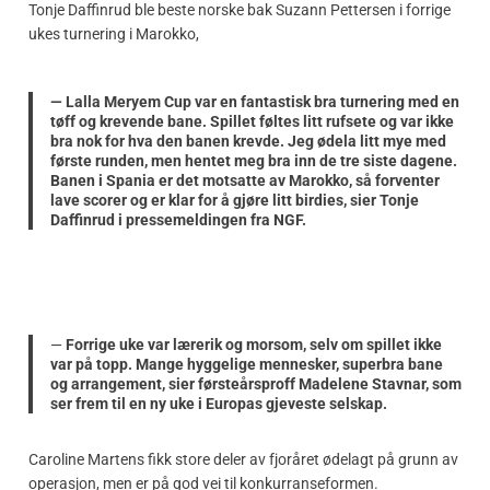
Tonje Daffinrud ble beste norske bak Suzann Pettersen i forrige
ukes turnering i Marokko,
— Lalla Meryem Cup var en fantastisk bra turnering med en
tøff og krevende bane. Spillet føltes litt rufsete og var ikke
bra nok for hva den banen krevde. Jeg ødela litt mye med
første runden, men hentet meg bra inn de tre siste dagene.
Banen i Spania er det motsatte av Marokko, så forventer
lave scorer og er klar for å gjøre litt birdies, sier Tonje
Daffinrud i pressemeldingen fra NGF.
—
Forrige uke var lærerik og morsom, selv om spillet ikke
var på topp. Mange hyggelige mennesker, superbra bane
og arrangement, sier førsteårsproff Madelene Stavnar, som
ser frem til en ny uke i Europas gjeveste selskap.
Caroline Martens fikk store deler av fjoråret ødelagt på grunn av
operasjon, men er på god vei til konkurranseformen.