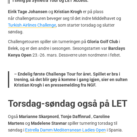
i sving på Symetra Tour og LET Access.
Eirik Tage Johansen
og
Kristian Krogh
er på plass
når challengetouren beveger seg til det indre Middelhavet og
Turkish Airlines Challenge
, som starter torsdag og slutter
søndag.
Challengetouren spiller sin turneringen på
Gloria Golf Club
i
Belek, og er den andre i sesongen. Sesongstarten var
Barclays
Kenya Open
23.-26. mars. Dessverre uten nordmenn i feltet.
– Endelig første Challenge Tour for året. Spillet er bra i
trening, så det blir gøy å komme i gang igjen, sier en sulten
Kristian Krogh i en pressemelding fra NGF.
Torsdag-søndag også på LET
Også
Marianne Skarpnord
,
Tonje Daffinrud
,
Caroline
Martens
og
Madelene Stavnar
spiller turnering torsdag til
søndag i
Estrella Damm Mediterranean Ladies Open
i Spania.