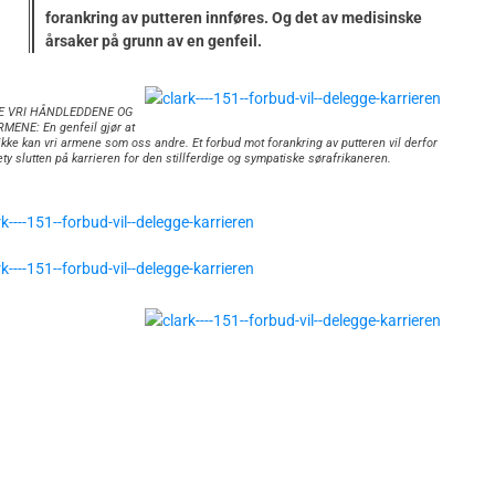
forankring av putteren innføres. Og det av medisinske
årsaker på grunn av en genfeil.
E VRI HÅNDLEDDENE OG
ENE: En genfeil gjør at
ikke kan vri armene som oss andre. Et forbud mot forankring av putteren vil derfor
ety slutten på karrieren for den stillferdige og sympatiske sørafrikaneren.