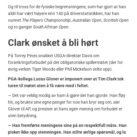
Og til tross for de fysiske begrensningene, som har gjort at han
aldri har vært høyere enn 140 på driverstatistikken, har han
vunnet
The Players Championship
,
Australian Open
,
Scottish Open
og to ganger
South African Open
.
Clark ønsket å bli hørt
På Torrey Pines snakket USGA-direktør Davis om
forankringsforbudet på det obligatoriske spillermøtet (der for
øvrig verken Tiger Woods eller Phil Mickelson stilte opp).
PGA-kollega Lucas Glover er imponert over at Tim Clark tok
turen til møtet uten å få være med i feltet.
— Det var veldig modig av ham å gjøre det han gjorde. Han fløy
hit, og brukte sine egne penger for noe han bryr seg om, sier
Glover til AP, og presiser at hans egen mening om forbudet er
uten betydning.
— Han fremførte meningene sine på en respektfull måte. Han
pisket ikke opp stemningen. Han stilte ærlige spørsmål, og la