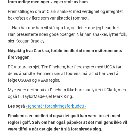
fram ærlige meninger. Jeg er stolt av ham.
Fremstillingen om at Clark snakket med verdighet og integritet
bekreftes av flere som var tilstede i rommet.
— Han har noe han vil stå opp for, og det er noe jeg beundrer.
Han presenterte noen gode poenger. Når han snakker, lytter folk,
sier Keegan Bradley.
Nøyaktig hva Clark sa, forblir imidlertid innen møterommets
fire vegger.
PGA-tourens sjef, Tim Finchem, har flere møter med USGA før
deres årsmøte. Finchem sier at tourens mål alltid har vært å
følge USGAs og R&As regler.
Mye tyder derfor på at Finchem ikke bare har lyttet til Clark, men
også til TaylorMade-sjef Mark King.
Les også
«Ignonrér forankringsforbudet!»
Finchem sier imidlertid også det godt kan være to sett med
regler i golf. Selv om han også påpeker at det muligens ikke vil
være tilfelle når det gjelder å slå forankrede slag.