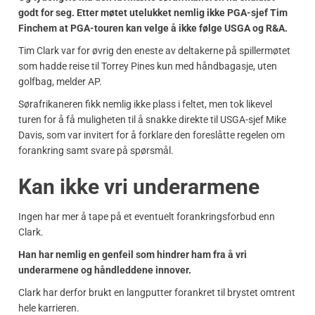
godt for seg. Etter møtet utelukket nemlig ikke PGA-sjef Tim
Finchem at PGA-touren kan velge å ikke følge USGA og R&A.
Tim Clark var for øvrig den eneste av deltakerne på spillermøtet
som hadde reise til Torrey Pines kun med håndbagasje, uten
golfbag, melder AP.
Sørafrikaneren fikk nemlig ikke plass i feltet, men tok likevel
turen for å få muligheten til å snakke direkte til USGA-sjef Mike
Davis, som var invitert for å forklare den foreslåtte regelen om
forankring samt svare på spørsmål.
Kan ikke vri underarmene
Ingen har mer å tape på et eventuelt forankringsforbud enn
Clark.
Han har nemlig en genfeil som hindrer ham fra å vri
underarmene og håndleddene innover.
Clark har derfor brukt en langputter forankret til brystet omtrent
hele karrieren.