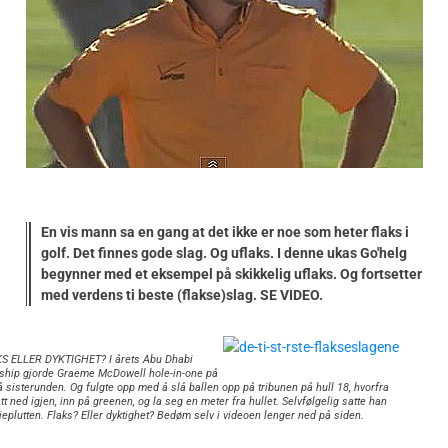
En vis mann sa en gang at det ikke er noe som heter flaks i
golf. Det finnes gode slag. Og uflaks. I denne ukas Go'helg
begynner med et eksempel på skikkelig uflaks. Og fortsetter
med verdens ti beste (flakse)slag. SE VIDEO.
S ELLER DYKTIGHET? I årets Abu Dhabi
hip gjorde Graeme McDowell hole-in-one på
å sisterunden. Og fulgte opp med å slå ballen opp på tribunen på hull 18, hvorfra
t ned igjen, inn på greenen, og la seg en meter fra hullet. Selvfølgelig satte han
ieplutten. Flaks? Eller dyktighet? Bedøm selv i videoen lenger ned på siden.