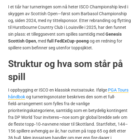
I et tiår har turneringen som nå heter ISCO Championship levd i
skyggen av Scottish Open—først som Barbasol Championship
og, siden 2024, med ny tittelsponsor. Etter rebranding og flytting
til Hurstbourne Country Club i Louisville i 2025, har den funnet
sin plass: et tilleggsevent som spilles samtidig med
Genesis
Scottish Open
, med
full FedExCup-poeng
og en redning for
spillere som befinner seg utenfor toppsjiktet.
Struktur og hva som står på
spill
I oppbygging er ISCO en klassisk motsatsuke. Ifølge
PGA Tours
håndbok
og turneringsnotater beskrives den som et full-
field‑arrangement som fylles fra de vanlige
prioriteringskategoriene, samtidig som en betydelig kontingent
fra DP World Tour inviteres—noe som gir global bredde selv om
de fleste topp‑10‑navnene reiser til Skottland. Startfeltet, 144–
156 spillere avhengig av år, har cutten på topp 65 og delt etter
36 hull. Men innsatsen handler om mer enn fire dager i