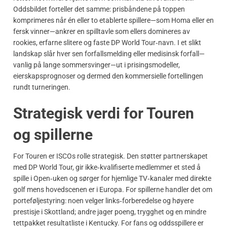
Oddsbildet forteller det samme: prisbåndene på toppen
komprimeres når én eller to etablerte spillere—som Homa eller en
fersk vinner—ankrer en spilltavle som ellers domineres av
rookies, erfarne slitere og faste DP World Tour‑navn. I et slikt
landskap slår hver sen forfallsmelding eller medisinsk forfall—
vanlig på lange sommersvinger—ut i prisingsmodeller,
eierskapsprognoser og dermed den kommersielle fortellingen
rundt turneringen.
Strategisk verdi for Touren
og spillerne
For Touren er ISCOs rolle strategisk. Den støtter partnerskapet
med DP World Tour, gir ikke‑kvalifiserte medlemmer et sted å
spille i Open‑uken og sørger for hjemlige TV‑kanaler med direkte
golf mens hovedscenen er i Europa. For spillerne handler det om
porteføljestyring: noen velger links‑forberedelse og høyere
prestisje i Skottland; andre jager poeng, trygghet og en mindre
tettpakket resultatliste i Kentucky. For fans og oddsspillere er