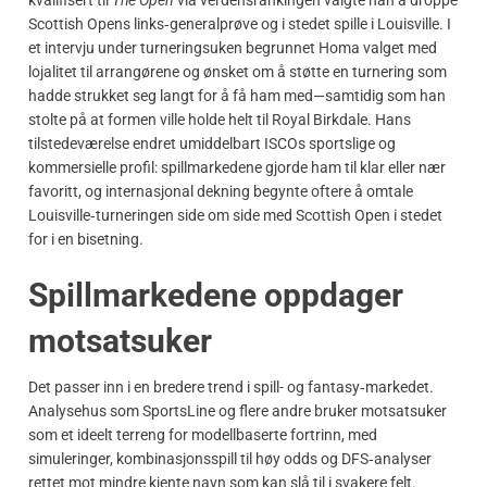
Scottish Opens links‑generalprøve og i stedet spille i Louisville. I
et intervju under turneringsuken begrunnet Homa valget med
lojalitet til arrangørene og ønsket om å støtte en turnering som
hadde strukket seg langt for å få ham med—samtidig som han
stolte på at formen ville holde helt til Royal Birkdale. Hans
tilstedeværelse endret umiddelbart ISCOs sportslige og
kommersielle profil: spillmarkedene gjorde ham til klar eller nær
favoritt, og internasjonal dekning begynte oftere å omtale
Louisville‑turneringen side om side med Scottish Open i stedet
for i en bisetning.
Spillmarkedene oppdager
motsatsuker
Det passer inn i en bredere trend i spill- og fantasy‑markedet.
Analysehus som SportsLine og flere andre bruker motsatsuker
som et ideelt terreng for modellbaserte fortrinn, med
simuleringer, kombinasjonsspill til høy odds og DFS‑analyser
rettet mot mindre kjente navn som kan slå til i svakere felt.