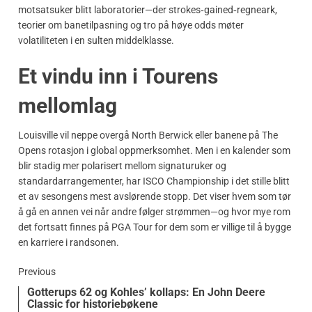
motsatsuker blitt laboratorier—der strokes‑gained‑regneark,
teorier om banetilpasning og tro på høye odds møter
volatiliteten i en sulten middelklasse.
Et vindu inn i Tourens
mellomlag
Louisville vil neppe overgå North Berwick eller banene på The
Opens rotasjon i global oppmerksomhet. Men i en kalender som
blir stadig mer polarisert mellom signaturuker og
standardarrangementer, har ISCO Championship i det stille blitt
et av sesongens mest avslørende stopp. Det viser hvem som tør
å gå en annen vei når andre følger strømmen—og hvor mye rom
det fortsatt finnes på PGA Tour for dem som er villige til å bygge
en karriere i randsonen.
Previous
Gotterups 62 og Kohles’ kollaps: En John Deere
Classic for historiebøkene