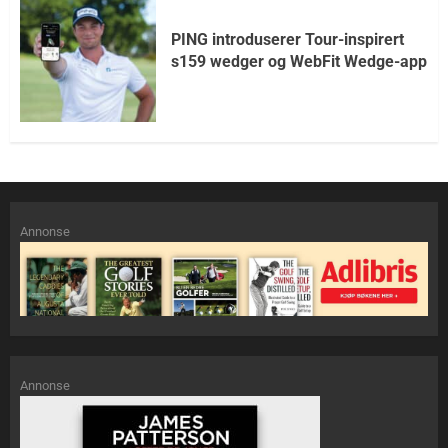
PING introduserer Tour-inspirert
s159 wedger og WebFit Wedge-app
Annonse
Annonse