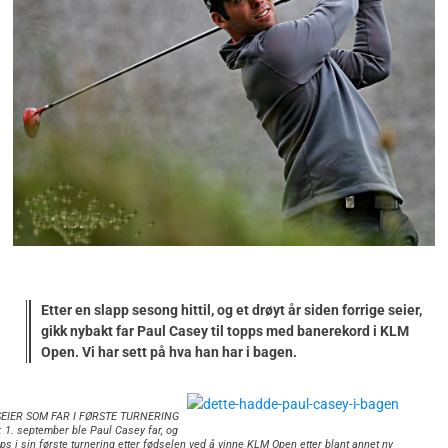
Etter en slapp sesong hittil, og et drøyt år siden forrige seier,
gikk nybakt far Paul Casey til topps med banerekord i KLM
Open. Vi har sett på hva han har i bagen.
EIER SOM FAR I FØRSTE TURNERING
 1. september ble Paul Casey far, og
opps i sin første turnering etter fødselen ved å vinne KLM Open etter blant annet ny