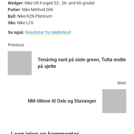
Wedger:
Nike VR Forged 52-, 56- and 60-grader
Putter:
Nike Method 006
Ball:
Nike RZN Platinum
Sko:
Nike LCII
Se også:
Resultater fra Nederland
Previous
Tenåring vant på siste green, Tutta endte
på sjette
Next
NM-titlene til Oslo og Stavanger
Legg igjen en kommentar