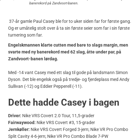
banerekord på Zandvoort-banen.
37-år gamle Paul Casey ble for to uker siden far for første gang.
Og er umåtelig stolt over å ta sin første seier som far i sin første
turnering som far.
Engelskmannen klarte cutten med bare to slags margin, men
svarte med ny banerekord med 62 slag, åtte under par, på
Zandvoort-banen lørdag.
Med -14 vant Casey med ett slag til gode på landsmann Simon
Dyson. Det ble engelsk også på tredje- og fjerdeplass med Andy
Sullivan (-12) og Eddier Pepperell (-11).
Dette hadde Casey i bagen
Driver:
Nike VRS Covert 2.0 Tour, 11,5-grader
Fairwaywood:
Nike VRS Covert #3, 15-grader
Jernkøller:
Nike VRS Covert Forged 3-jern; Nike VR Pro Combo
Split Cavity 4-6-jern; Nike VR Pro Combo Blade 7-PW