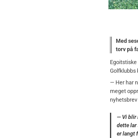
Med seso
torv på f
Egoitstiske
Golfklubbs 
— Her har no
meget opprø
nyhetsbrev 
— Vi blir
dette lar
er langt 