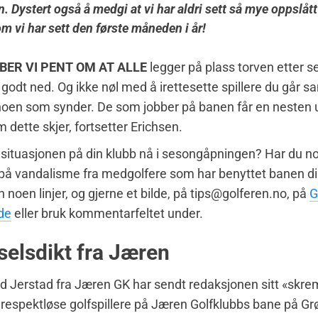
 Dystert også å medgi at vi har aldri sett så mye oppslått
m vi har sett den første måneden i år!
BER VI PENT OM AT ALLE
legger på plass torven etter s
 godt ned. Og ikke nøl med å irettesette spillere du gå
noen som synder. De som jobber på banen får en nesten 
m dette skjer, fortsetter Erichsen.
 situasjonen på din klubb nå i sesongåpningen? Har du 
på vandalisme fra medgolfere som har benyttet banen d
 noen linjer, og gjerne et bilde, på tips@golferen.no, på
G
de
eller bruk kommentarfeltet under.
elsdikt fra Jæren
d Jerstad fra Jæren GK har sendt redaksjonen sitt «skrems
 respektløse golfspillere på Jæren Golfklubbs bane på Grø