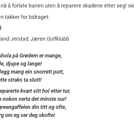
 nå å forlate banen uten å reparere skadene etter seg! si
 takker for bidraget:
l
land Jerstad, Jæren Golfklubb
hola på Grødem er mange,
de, djupe og lange!
legg mang ein snorrett putt,
te straks ta slutt!
eparerte kvart sitt hol etter tur,
je nokon verta det minste sur!
reengaffelen din titt og ofte,
rg om eg ser deg skofte!