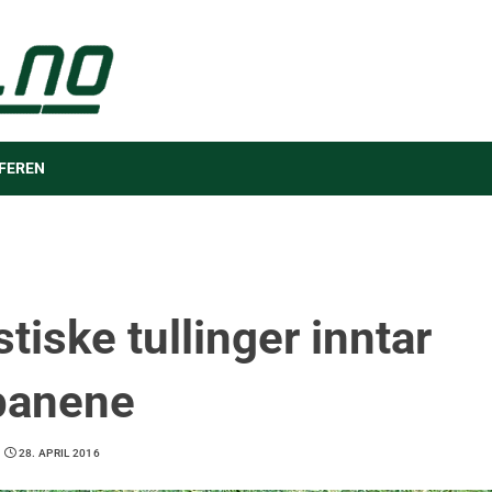
FEREN
tiske tullinger inntar
banene
28. APRIL 2016