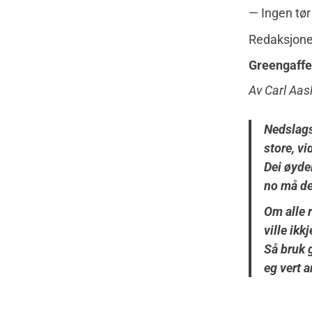
— Ingen tør
Redaksjonen
Greengaffe
Av Carl Aas
Nedslags
store, vi
Dei øyde
no må det
Om alle r
ville ikk
Så bruk g
eg vert a