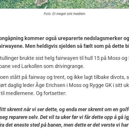
Foto: Et meget sint medlem
ngåpning kommer også ureparerte nedslagsmerker og 
airwayene. Men heldigvis sjelden så fælt som på dette bi
 tullinger brukte sist helg fairwayen til hull 15 på Moss o
bane ved Larkollen som drivingrange.
en stått på fairway og trent, og ikke lagt tilbake divots, 
rt daglig leder Åge Erichsen i Moss og Rygge GK i sitt uk
til medlemene. Og fortsetter:
 litt skremt når vi ser dette, og enda mer skremt om en golfe
 seg reparere selv. Det vil ta uker før vi får dette opp å gå i
fra det eneste sted på banen, men dette er det verste vi ha