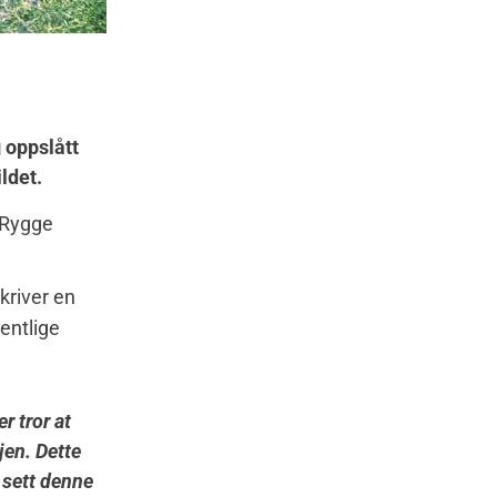
oppslått
ldet.
g Rygge
skriver en
entlige
r tror at
gjen. Dette
r sett denne