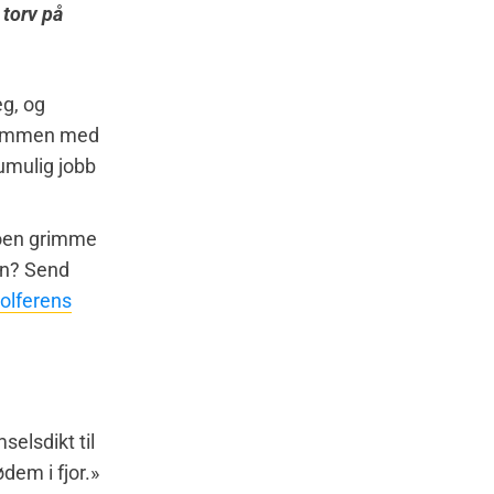
 torv på
eg, og
r sammen med
umulig jobb
noen grimme
in? Send
olferens
elsdikt til
dem i fjor.»