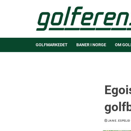
GOLFMARKEDET
BANER I NORGE
OM GOL
Egois
golf
JAN E. ESPELID