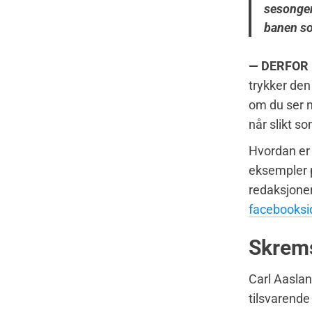
sesongen.
banen so
— DERFOR 
trykker den
om du ser 
når slikt so
Hvordan er
eksempler 
redaksjonen
facebooksi
Skrems
Carl Aaslan
tilsvarende