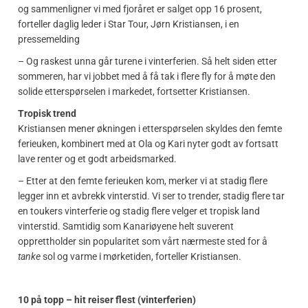
og sammenligner vi med fjoråret er salget opp 16 prosent,
forteller daglig leder i Star Tour, Jørn Kristiansen, i en
pressemelding
– Og raskest unna går turene i vinterferien. Så helt siden etter
sommeren, har vi jobbet med å få tak i flere fly for å møte den
solide etterspørselen i markedet, fortsetter Kristiansen.
Tropisk trend
Kristiansen mener økningen i etterspørselen skyldes den femte
ferieuken, kombinert med at Ola og Kari nyter godt av fortsatt
lave renter og et godt arbeidsmarked.
– Etter at den femte ferieuken kom, merker vi at stadig flere
legger inn et avbrekk vinterstid. Vi ser to trender, stadig flere tar
en toukers vinterferie og stadig flere velger et tropisk land
vinterstid. Samtidig som Kanariøyene helt suverent
opprettholder sin popularitet som vårt nærmeste sted for å
tanke
sol og varme i mørketiden, forteller Kristiansen.
10 på topp – hit reiser flest (vinterferien)