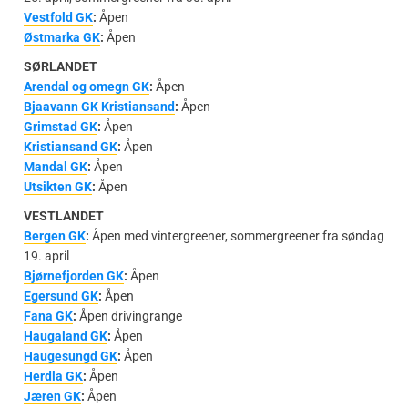
Vestfold GK
:
Åpen
Østmarka GK
:
Åpen
SØRLANDET
Arendal og omegn GK
:
Åpen
Bjaavann GK Kristiansand
:
Åpen
Grimstad GK
:
Åpen
Kristiansand GK
:
Åpen
Mandal GK
:
Åpen
Utsikten GK
:
Åpen
VESTLANDET
Bergen GK
:
Åpen med vintergreener, sommergreener fra søndag
19. april
Bjørnefjorden GK
:
Åpen
Egersund GK
:
Åpen
Fana GK
:
Åpen drivingrange
Haugaland GK
:
Åpen
Haugesungd GK
:
Åpen
Herdla GK
:
Åpen
Jæren GK
:
Åpen