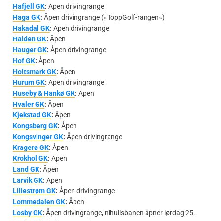
Hafjell GK
:
Åpen drivingrange
Haga GK
:
Åpen drivingrange («ToppGolf-rangen»)
Hakadal GK
:
Åpen drivingrange
Halden GK
:
Åpen
Hauger GK
:
Åpen drivingrange
Hof GK
:
Åpen
Holtsmark GK
:
Åpen
Hurum GK
:
Åpen drivingrange
Huseby & Hankø GK
:
Åpen
Hvaler GK
:
Åpen
Kjekstad GK
:
Åpen
Kongsberg GK
:
Åpen
Kongsvinger GK
:
Åpen drivingrange
Kragerø GK
:
Åpen
Krokhol GK
:
Åpen
Land GK
:
Åpen
Larvik GK
:
Åpen
Lillestrøm GK
:
Åpen drivingrange
Lommedalen GK
:
Åpen
Losby GK
:
Åpen drivingrange, nihullsbanen åpner lørdag 25.