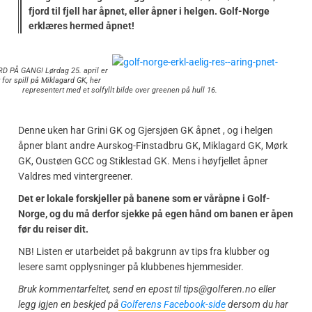
fjord til fjell har åpnet, eller åpner i helgen. Golf-Norge
erklæres hermed åpnet!
 PÅ GANG! Lørdag 25. april er
t for spill på Miklagard GK, her
representert med et solfyllt bilde over greenen på hull 16.
Denne uken har Grini GK og Gjersjøen GK åpnet , og i helgen
åpner blant andre Aurskog-Finstadbru GK, Miklagard GK, Mørk
GK, Oustøen GCC og Stiklestad GK. Mens i høyfjellet åpner
Valdres med vintergreener.
Det er lokale forskjeller på banene som er våråpne i Golf-
Norge, og du må derfor sjekke på egen hånd om banen er åpen
før du reiser dit.
NB! Listen er utarbeidet på bakgrunn av tips fra klubber og
lesere samt opplysninger på klubbenes hjemmesider.
Bruk kommentarfeltet, send en epost til tips@golferen.no eller
legg igjen en beskjed på
Golferens Facebook-side
dersom du har