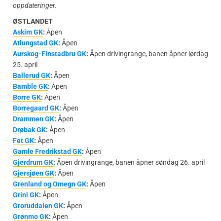
oppdateringer.
ØSTLANDET
Askim GK
:
Åpen
Atlungstad GK
:
Åpen
Aurskog-Finstadbru GK
:
Åpen drivingrange, banen åpner lørdag
25. april
Ballerud GK
:
Åpen
Bamble GK
:
Åpen
Borre GK
:
Åpen
Borregaard GK
:
Åpen
Drammen GK
:
Åpen
Drøbak GK
:
Åpen
Fet GK
:
Åpen
Gamle Fredrikstad GK
:
Åpen
Gjerdrum GK
:
Åpen drivingrange, banen åpner søndag 26. april
Gjersjøen GK
:
Åpen
Grenland og Omegn GK
:
Åpen
Grini GK
:
Åpen
Groruddalen GK
:
Åpen
Grønmo GK
:
Åpen