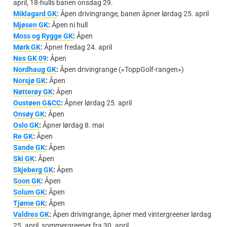
april, 18-hulls banen onsdag 29.
Miklagard GK
:
Åpen drivingrange, banen åpner lørdag 25. april
Mjøsen GK
:
Åpen ni hull
Moss og Rygge GK
:
Åpen
Mørk GK
:
Åpner fredag 24. april
Nes GK 09
:
Åpen
Nordhaug GK
:
Åpen drivingrange («ToppGolf-rangen»)
Norsjø GK
:
Åpen
Nøtterøy GK
:
Åpen
Oustøen G&CC
:
Åpner lørdag 25. april
Onsøy GK
:
Åpen
Oslo GK
:
Åpner lørdag 8. mai
Re GK
:
Åpen
Sande GK
:
Åpen
Ski GK
:
Åpen
Skjeberg GK
:
Åpen
Soon GK
:
Åpen
Solum GK
:
Åpen
Tjøme GK
:
Åpen
Valdres GK
:
Åpen drivingrange, åpner med vintergreener lørdag
25. april, sommergreener fra 30. april