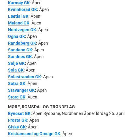
Karmøy GK
:
Åpen
Kvinnherad GK
:
Åpen
Lærdal GK
:
Åpen
Meland GK
:
Åpen
Nordvegen GK
:
Åpen
Ogna GK
:
Åpen
Randaberg GK
:
Åpen
Sandane GK
:
Åpen
Sandnes GK
:
Åpen
Selje GK
:
Åpen
Sola GK
:
Åpen
Solastranden GK
:
Åpen
Sotra GK
:
Åpen
Stavanger GK
:
Åpen
Stord GK
:
Åpen
MØRE, ROMSDAL OG TRØNDELAG
Byneset GK
:
Åpen Sydbane, Nordbanen åpner lørdag 25. april
Frosta GK
:
Åpen
Giske GK
:
Åpen
Kristiansund og Omegn GK
:
Åpen