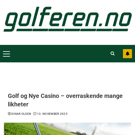
Golf og Nye Casino – overraskende mange
likheter
EINAR OLSEN
13. NOVEMBER 2025