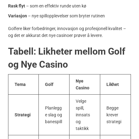
Rask flyt
– som en effektiv runde uten kø
Variasjon
– nye spillopplevelser som bryter rutinen
Golfere liker forbedringer, innovasjon og profesjonell kvalitet –
og det er akkurat det nye casinoer prøver å levere.
Tabell: Likheter mellom Golf
og Nye Casino
Nye
Tema
Golf
Likhet
Casino
Velge
Planlegg
spill,
Begge
Strategi
e slag og
innsats
krever
banespill
og
strategi
taktikk