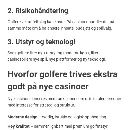
2. Risikohåndtering
Golfere vet at feil slag kan koste. På casinoer handler det på
samme måte om å balansere innsats, budsjett og spillvalg.
3. Utstyr og teknologi
Som golfere liker nytt utstyr og moderne køller, liker
casinospillere nye spill, nye plattformer og ny teknologi.
Hvorfor golfere trives ekstra
godt på nye casinoer
Nye casinoer lanseres med funksjoner som ofte tiltaler personer
med interesse for strategi og struktur.
Moderne design
– ryddig, intuitiv og logisk oppbygning
Høy kvalitet
– sammenlignbart med premium golfutstyr