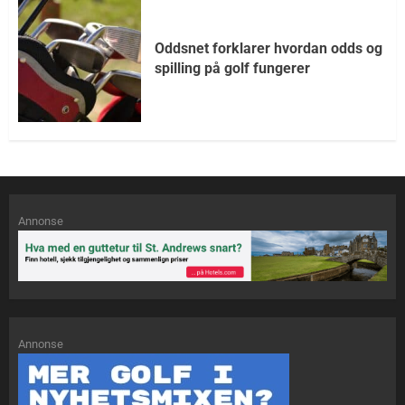
Oddsnet forklarer hvordan odds og
spilling på golf fungerer
Annonse
Annonse