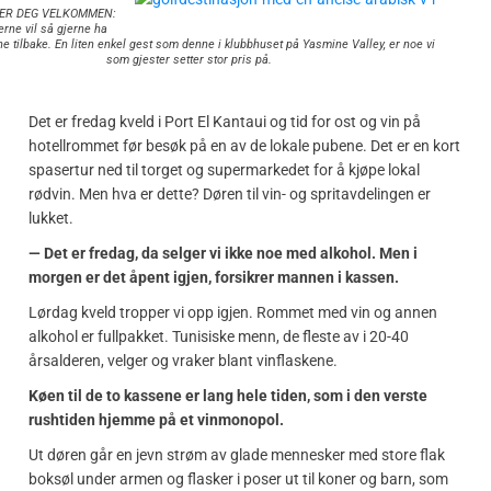
ER DEG VELKOMMEN:
rne vil så gjerne ha
ne tilbake. En liten enkel gest som denne i klubbhuset på Yasmine Valley, er noe vi
som gjester setter stor pris på.
Det er fredag kveld i Port El Kantaui og tid for ost og vin på
hotellrommet før besøk på en av de lokale pubene. Det er en kort
spasertur ned til torget og supermarkedet for å kjøpe lokal
rødvin. Men hva er dette? Døren til vin- og spritavdelingen er
lukket.
— Det er fredag, da selger vi ikke noe med alkohol. Men i
morgen er det åpent igjen, forsikrer mannen i kassen.
Lørdag kveld tropper vi opp igjen. Rommet med vin og annen
alkohol er fullpakket. Tunisiske menn, de fleste av i 20-40
årsalderen, velger og vraker blant vinflaskene.
Køen til de to kassene er lang hele tiden, som i den verste
rushtiden hjemme på et vinmonopol.
Ut døren går en jevn strøm av glade mennesker med store flak
boksøl under armen og flasker i poser ut til koner og barn, som