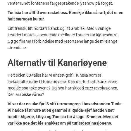
venter rundt fontenens fargesprakende lysshow på torget.
Tunisia har alltid overrasket oss. Kanskje ikke så rart, det er en
helt særegen kultur.
Litt fransk, litt nordafrikansk og litt arabisk. Med uvanlige
krydder i maten, spennende medinaer i stedet for kjøpesentre.
Og golfbaner i forbindelse med resortsene langs de milelange
strendene.
Alternativ til Kanariøyene
Helt siden 80-tallet har vi ansett golf i Tunisia som et
lavkostalternativ til Kanariøyene. Kan det fortsatt konkurrere
med de spanske øyene? Og hva har skjedd etter revolusjonen,
Den arabiske våren?
Vi var der en uke før IS sitt terrorangrep i hovedstanden Tunis.
Vi hadde fått høre at en gammel al qaida-sjef hadde vært
rundt i Algerie, Libya og Tunisia for å lage IS-celler. Men det
var ikke noe det ble snakket om på turistdestinasjonene.