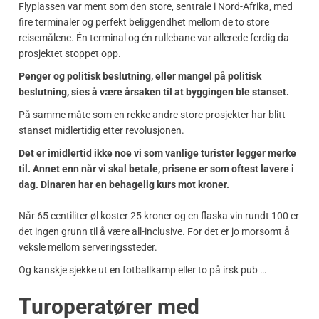
Flyplassen var ment som den store, sentrale i Nord-Afrika, med
fire terminaler og perfekt beliggendhet mellom de to store
reisemålene. Én terminal og én rullebane var allerede ferdig da
prosjektet stoppet opp.
Penger og politisk beslutning, eller mangel på politisk
beslutning, sies å være årsaken til at byggingen ble stanset.
På samme måte som en rekke andre store prosjekter har blitt
stanset midlertidig etter revolusjonen.
Det er imidlertid ikke noe vi som vanlige turister legger merke
til. Annet enn når vi skal betale, prisene er som oftest lavere i
dag. Dinaren har en behagelig kurs mot kroner.
Når 65 centiliter øl koster 25 kroner og en flaska vin rundt 100 er
det ingen grunn til å være all-inclusive. For det er jo morsomt å
veksle mellom serveringssteder.
Og kanskje sjekke ut en fotballkamp eller to på irsk pub …
Turoperatører med