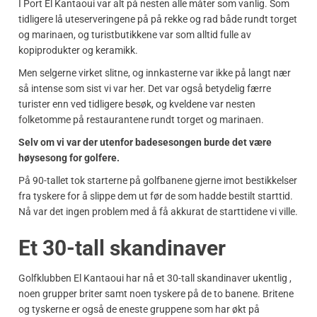
I Port El Kantaoui var alt på nesten alle måter som vanlig. Som
tidligere lå uteserveringene på på rekke og rad både rundt torget
og marinaen, og turistbutikkene var som alltid fulle av
kopiprodukter og keramikk.
Men selgerne virket slitne, og innkasterne var ikke på langt nær
så intense som sist vi var her. Det var også betydelig færre
turister enn ved tidligere besøk, og kveldene var nesten
folketomme på restaurantene rundt torget og marinaen.
Selv om vi var der utenfor badesesongen burde det være
høysesong for golfere.
På 90-tallet tok starterne på golfbanene gjerne imot bestikkelser
fra tyskere for å slippe dem ut før de som hadde bestilt starttid.
Nå var det ingen problem med å få akkurat de starttidene vi ville.
Et 30-tall skandinaver
Golfklubben El Kantaoui har nå et 30-tall skandinaver ukentlig ,
noen grupper briter samt noen tyskere på de to banene. Britene
og tyskerne er også de eneste gruppene som har økt på