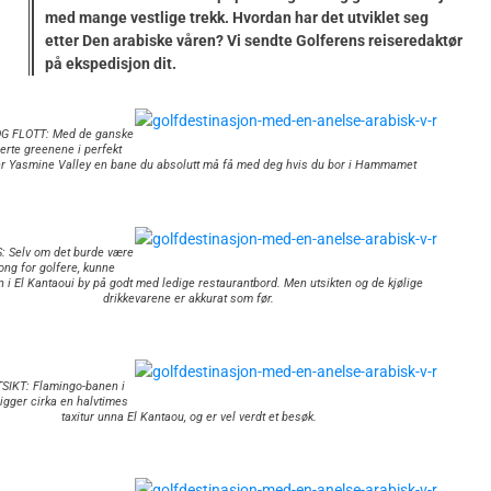
med mange vestlige trekk. Hvordan har det utviklet seg
etter Den arabiske våren? Vi sendte Golferens reiseredaktør
på ekspedisjon dit.
 FLOTT: Med de ganske
erte greenene i perfekt
er Yasmine Valley en bane du absolutt må få med deg hvis du bor i Hammamet
 Selv om det burde være
ng for golfere, kunne
 i El Kantaoui by på godt med ledige restaurantbord. Men utsikten og de kjølige
drikkevarene er akkurat som før.
SIKT: Flamingo-banen i
igger cirka en halvtimes
taxitur unna El Kantaou, og er vel verdt et besøk.