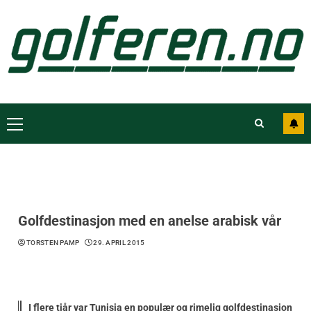
Golfdestinasjon med en anelse arabisk vår
TORSTEN PAMP
29. APRIL 2015
I flere tiår var Tunisia en populær og rimelig golfdestinasjon