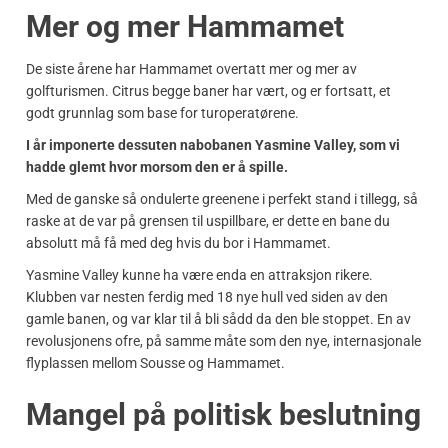
Mer og mer Hammamet
De siste årene har Hammamet overtatt mer og mer av
golfturismen. Citrus begge baner har vært, og er fortsatt, et
godt grunnlag som base for turoperatørene.
I år imponerte dessuten nabobanen Yasmine Valley, som vi
hadde glemt hvor morsom den er å spille.
Med de ganske så ondulerte greenene i perfekt stand i tillegg, så
raske at de var på grensen til uspillbare, er dette en bane du
absolutt må få med deg hvis du bor i Hammamet.
Yasmine Valley kunne ha være enda en attraksjon rikere.
Klubben var nesten ferdig med 18 nye hull ved siden av den
gamle banen, og var klar til å bli sådd da den ble stoppet. En av
revolusjonens ofre, på samme måte som den nye, internasjonale
flyplassen mellom Sousse og Hammamet.
Mangel på politisk beslutning