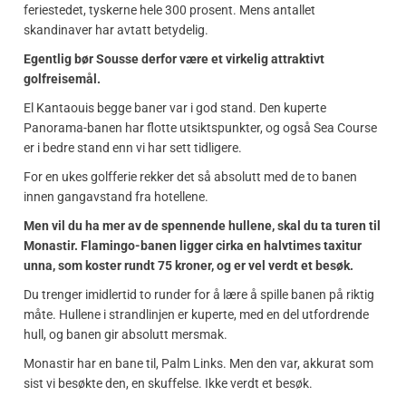
feriestedet, tyskerne hele 300 prosent. Mens antallet
skandinaver har avtatt betydelig.
Egentlig bør Sousse derfor være et virkelig attraktivt
golfreisemål.
El Kantaouis begge baner var i god stand. Den kuperte
Panorama-banen har flotte utsiktspunkter, og også Sea Course
er i bedre stand enn vi har sett tidligere.
For en ukes golfferie rekker det så absolutt med de to banen
innen gangavstand fra hotellene.
Men vil du ha mer av de spennende hullene, skal du ta turen til
Monastir. Flamingo-banen ligger cirka en halvtimes taxitur
unna, som koster rundt 75 kroner, og er vel verdt et besøk.
Du trenger imidlertid to runder for å lære å spille banen på riktig
måte. Hullene i strandlinjen er kuperte, med en del utfordrende
hull, og banen gir absolutt mersmak.
Monastir har en bane til, Palm Links. Men den var, akkurat som
sist vi besøkte den, en skuffelse. Ikke verdt et besøk.