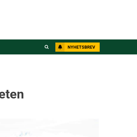
NYHETSBREV
heten