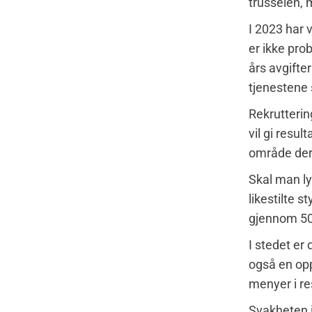
trusselen, 
I 2023 har v
er ikke pro
års avgifte
tjenestene 
Rekrutterin
vil gi resul
område der 
Skal man lyk
likestilte 
gjennom 50
I stedet er 
også en opp
menyer i res
Svakheten i