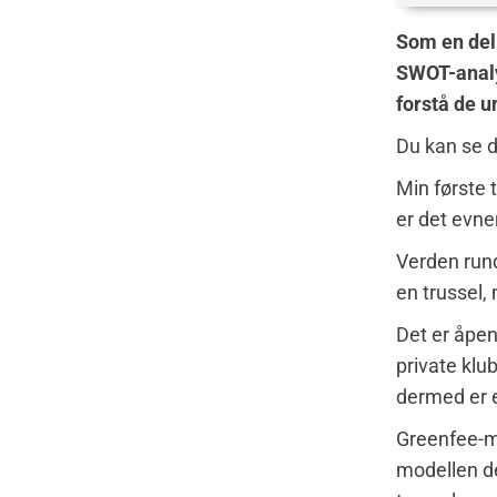
Som en del
SWOT-analy
forstå de 
Du kan se 
Min første 
er det evnen
Verden rund
en trussel,
Det er åpen
private klu
dermed er e
Greenfee-me
modellen der