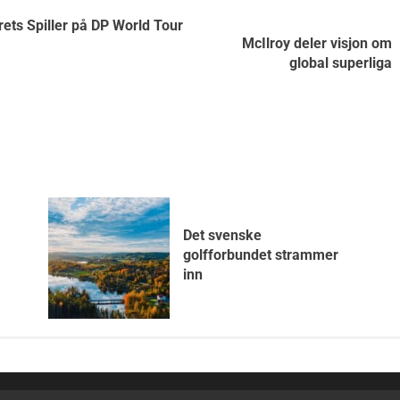
ets Spiller på DP World Tour
McIlroy deler visjon om
global superliga
Det svenske
golfforbundet strammer
inn