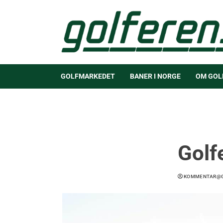
GOLFMARKEDET
BANER I NORGE
OM GOL
Golf
KOMMENTAR@G