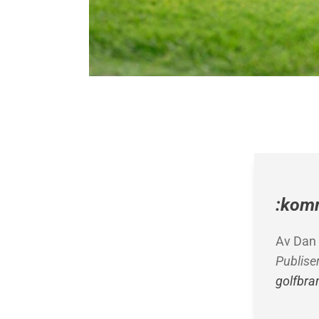
:kom
Av Dan
Publise
golfbra