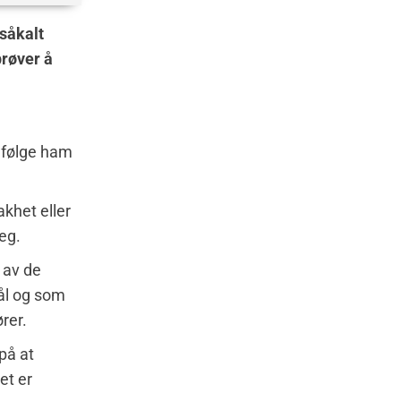
såkalt
prøver å
 Ifølge ham
akhet eller
eg.
 av de
ål og som
rer.
på at
et er