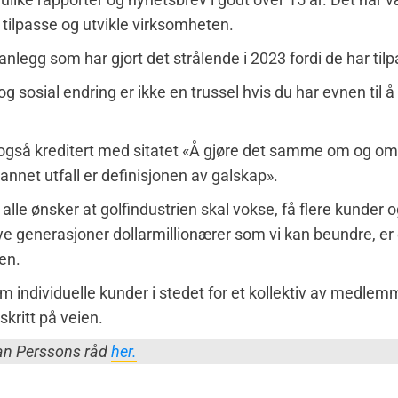
, tilpasse og utvikle virksomheten.
 anlegg som har gjort det strålende i 2023 fordi de har til
og sosial endring er ikke en trussel hvis du har evnen til 
 også kreditert med sitatet «Å gjøre det samme om og om
 annet utfall er definisjonen av galskap».
alle ønsker at golfindustrien skal vokse, få flere kunder o
ye generasjoner dollarmillionærer som vi kan beundre, er
en.
om individuelle kunder i stedet for et kollektiv av medlem
skritt på veien.
an Perssons råd
her.