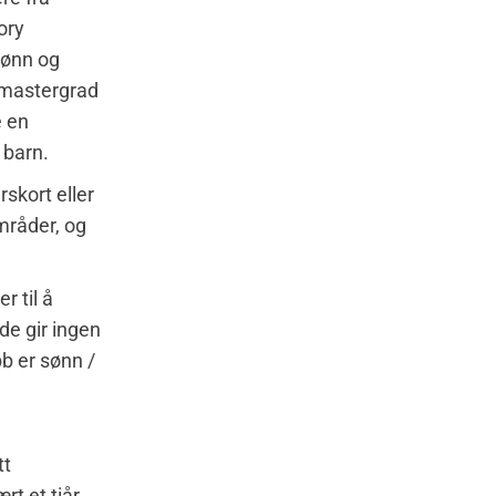
ory
lønn og
n mastergrad
e en
 barn.
skort eller
mråder, og
r til å
de gir ingen
bb er sønn /
tt
rt et tiår