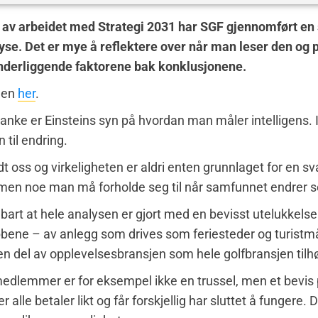
 av arbeidet med Strategi 2031 har SGF gjennomført en 
se. Det er mye å reflektere over når man leser den og 
underliggende faktorene bak konklusjonene.
den
her
.
tanke er Einsteins syn på hvordan man måler intelligens.
 til endring.
t oss og virkeligheten er aldri enten grunnlaget for en sv
 men noe man må forholde seg til når samfunnet endrer s
bart at hele analysen er gjort med en bevisst utelukkelse
bbene – av anlegg som drives som feriesteder og turistm
n del av opplevelsesbransjen som hele golfbransjen tilhø
dlemmer er for eksempel ikke en trussel, men et bevis 
 alle betaler likt og får forskjellig har sluttet å fungere. D