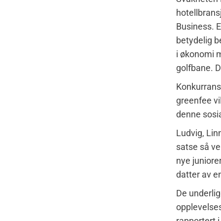
hotellbrans
Business. E
betydelig b
i økonomi me
golfbane. D
Konkurranse
greenfee vi
denne sosia
Ludvig, Lin
satse så ve
nye juniorer
datter av e
De underlig
opplevelsesb
rapportert i