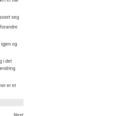
passet seg.
å forandre
 igjen og
g i det
 endring
mer er et
Next