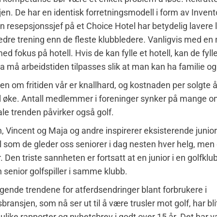
jen. De har en identisk forretningsmodell i form av Invent
n resepsjonssjef på et Choice Hotel har betydelig lavere 
edre trening enn de fleste klubbledere. Vanligvis med e
d fokus på hotell. Hvis de kan fylle et hotell, kan de fyll
a må arbeidstiden tilpasses slik at man kan ha familie og
n om fritiden vår er knallhard, og kostnaden per solgte år
l øke. Antall medlemmer i foreninger synker på mange o
le trenden påvirker også golf.
n, Vincent og Maja og andre inspirerer eksisterende juniore
l som de gleder oss seniorer i dag nesten hver helg, men 
. Den triste sannheten er fortsatt at en junior i en golfklu
n senior golfspiller i samme klubb.
gende trendene for atferdsendringer blant forbrukere i
ransjen, som nå ser ut til å være trusler mot golf, har bli
 ulike rapporter og nyhetsbrev i godt over 15 år. Det har væ