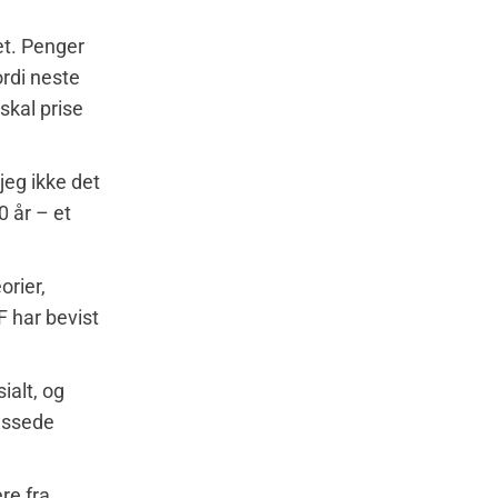
net. Penger
rdi neste
skal prise
jeg ikke det
0 år – et
orier,
F har bevist
ialt, og
passede
re fra