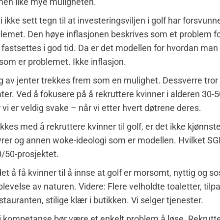
men like mye muligheten.
i ikke sett tegn til at investeringsviljen i golf har forsvun
blemet. Den høye inflasjonen beskrives som et problem fo
r fastsettes i god tid. Da er det modellen for hvordan man 
som er problemet. Ikke inflasjon.
g av jenter trekkes frem som en mulighet. Dessverre tror 
tater. Ved å fokusere på å rekruttere kvinner i alderen 30-5
vi er veldig svake – når vi etter hvert døtrene deres.
kes med å rekruttere kvinner til golf, er det ikke kjønnste
styrer og annen woke-ideologi som er modellen. Hvilket SG
/50-prosjektet.
det å få kvinner til å innse at golf er morsomt, nyttig og sos
levelse av naturen. Videre: Flere velholdte toaletter, til
tauranten, stilige klær i butikken. Vi selger tjenester.
 kompetanse bør være et enkelt problem å løse. Rekrutte