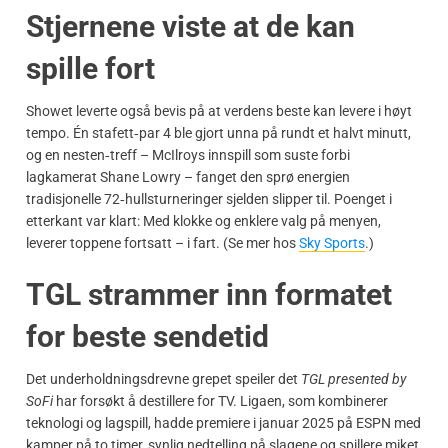
Stjernene viste at de kan
spille fort
Showet leverte også bevis på at verdens beste kan levere i høyt
tempo. Én stafett‑par 4 ble gjort unna på rundt et halvt minutt,
og en nesten‑treff – McIlroys innspill som suste forbi
lagkamerat Shane Lowry – fanget den sprø energien
tradisjonelle 72‑hullsturneringer sjelden slipper til. Poenget i
etterkant var klart: Med klokke og enklere valg på menyen,
leverer toppene fortsatt – i fart. (Se mer hos
Sky Sports
.)
TGL strammer inn formatet
for beste sendetid
Det underholdningsdrevne grepet speiler det
TGL presented by
SoFi
har forsøkt å destillere for TV. Ligaen, som kombinerer
teknologi og lagspill, hadde premiere i januar 2025 på ESPN med
kamper på to timer, synlig nedtelling på slagene og spillere miket