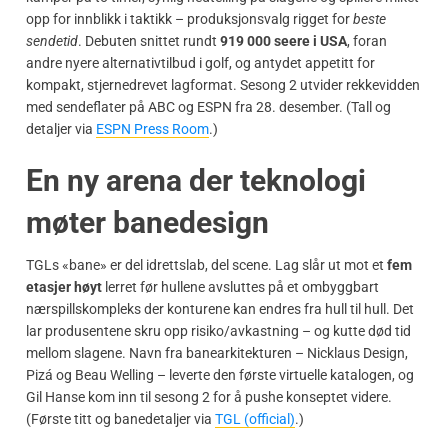
opp for innblikk i taktikk – produksjonsvalg rigget for
beste
sendetid
. Debuten snittet rundt
919 000 seere i USA
, foran
andre nyere alternativtilbud i golf, og antydet appetitt for
kompakt, stjernedrevet lagformat. Sesong 2 utvider rekkevidden
med sendeflater på ABC og ESPN fra 28. desember. (Tall og
detaljer via
ESPN Press Room
.)
En ny arena der teknologi
møter banedesign
TGLs «bane» er del idrettslab, del scene. Lag slår ut mot et
fem
etasjer høyt
lerret før hullene avsluttes på et ombyggbart
nærspillskompleks der konturene kan endres fra hull til hull. Det
lar produsentene skru opp risiko/avkastning – og kutte død tid
mellom slagene. Navn fra banearkitekturen – Nicklaus Design,
Pizá og Beau Welling – leverte den første virtuelle katalogen, og
Gil Hanse kom inn til sesong 2 for å pushe konseptet videre.
(Første titt og banedetaljer via
TGL (official)
.)