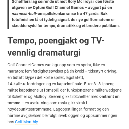
Schefflers lag seirende ut mot Rory McIlroys i den første
utgaven av Optum Golf Channel Games – avgjort på en
nærmest-hull
-omspillskonkurranse fra 47 yards. Bak
fotofinishen lå et tydelig signal: de nye golfformatene er
skreddersydd for tempo, dramatikk og et bredere publikum.
Tempo, poengjakt og TV-
vennlig dramaturgi
Golf Channel Games var lagt opp som en sprint, ikke en
maraton: fem ferdighetsøvelser på én kveld – tidsstyrt driving,
en tidtatt løype i det korte spillet, lagstafett,
14‑kølle‑utfordringen og en kapteinsfinale. Etter 3–3 i poeng
måtte kapteinene ut i omspill, der funksjonærene målte wedgene
til Scheffler og McIlroy. Seieren gikk til Scheffler med
omtrent en
tomme
– en avslutning som raskt gikk viralt i
høydepunktsstrømmene. Lagoppstillinger, format og den
hårfine avgjørelsen ble fulgt i livebloggen og oppsummeringen
hos
Golf Monthly
.