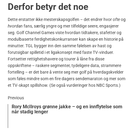
Derfor betyr det noe
Dette erstatter ikke mesterskapsgolfen – det endrer hvor
ofte
og
hvordan
fans, særlig yngre og mer tilfeldige seere, engasjerer
seg. Golf Channel Games viste hvordan tidtakere, stafetter og
modulbaserte ferdighetskonkurranser kan skape en historie på
minutter. TGL bygger inn den samme følelsen av hast og
forutsigbar spilletid i et ligakonsept med faste TV‑vinduer.
Fortsetter rettighetshavere og tourer å låne fra disse
oppskriftene – raskere segmenter, tydeligere data, strammere
fortelling – er det bare å vente seg mer golf på hverdagskvelder
som føles mindre som en fire dagers sendemaraton og mer som
et TV‑skapt spillshow. (Se også vurderinger hos NBC Sports.)
Previous
Rory McIlroys grønne jakke – og en innflytelse som
når stadig lenger