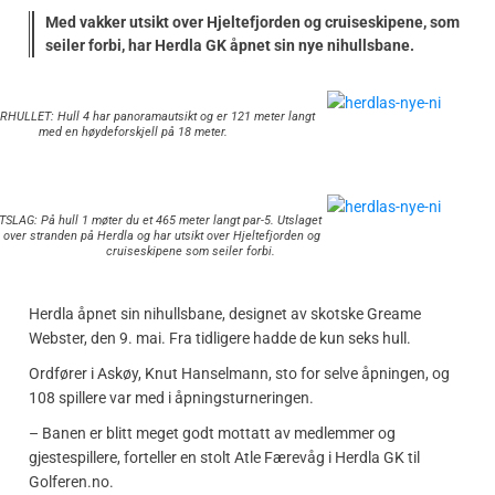
Med vakker utsikt over Hjeltefjorden og cruiseskipene, som
seiler forbi, har Herdla GK åpnet sin nye nihullsbane.
HULLET: Hull 4 har panoramautsikt og er 121 meter langt
med en høydeforskjell på 18 meter.
SLAG: På hull 1 møter du et 465 meter langt par-5. Utslaget
e over stranden på Herdla og har utsikt over Hjeltefjorden og
cruiseskipene som seiler forbi.
Herdla åpnet sin nihullsbane, designet av skotske Greame
Webster, den 9. mai. Fra tidligere hadde de kun seks hull.
Ordfører i Askøy, Knut Hanselmann, sto for selve åpningen, og
108 spillere var med i åpningsturneringen.
– Banen er blitt meget godt mottatt av medlemmer og
gjestespillere, forteller en stolt Atle Færevåg i Herdla GK til
Golferen.no.