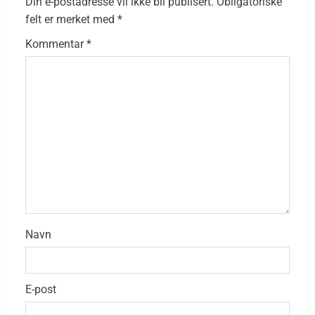
Din e-postadresse vil ikke bli publisert.
Obligatoriske
felt er merket med
*
Kommentar
*
Navn
E-post