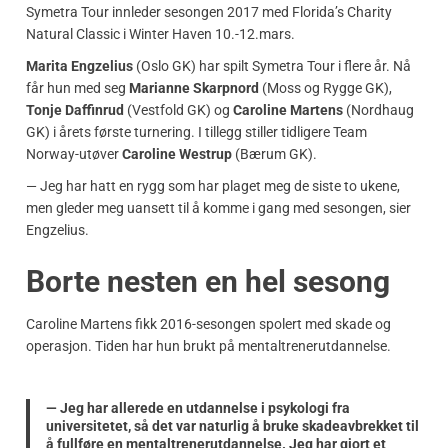
Symetra Tour innleder sesongen 2017 med Florida’s Charity
Natural Classic i Winter Haven 10.-12.mars.
Marita Engzelius
(Oslo GK) har spilt Symetra Tour i flere år. Nå
får hun med seg
Marianne Skarpnord
(Moss og Rygge GK),
Tonje Daffinrud
(Vestfold GK) og
Caroline Martens
(Nordhaug
GK) i årets første turnering. I tillegg stiller tidligere Team
Norway-utøver
Caroline Westrup
(Bærum GK).
— Jeg har hatt en rygg som har plaget meg de siste to ukene,
men gleder meg uansett til å komme i gang med sesongen, sier
Engzelius.
Borte nesten en hel sesong
Caroline Martens fikk 2016-sesongen spolert med skade og
operasjon. Tiden har hun brukt på mentaltrenerutdannelse.
— Jeg har allerede en utdannelse i psykologi fra
universitetet, så det var naturlig å bruke skadeavbrekket til
å fullføre en mentaltrenerutdannelse. Jeg har gjort et