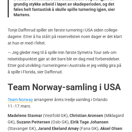
grundig stykke arbeid i løpet av skadeperioden, og det
føles helt fantastisk å skulle spille turnering igjen, sier
Martens.
Tonje Daffinrud spiller sin første turnering i USA siden college-
dagene. Etter å ha stått på reservelisten noen dager er det klart
at hun er med i feltet.
— Jeg gleder meg til å spille min første Symetra Tour selv om
reisetidspunktet gjør at det bare blir en dag med forberedelser.
Etter god utvikling i turneringene i Australia er jeg veldig gira på
å spille i Florida, sier Daffinrud.
Team Norway-samling i USA
Team Norway
arrangerer årets tredje samling i Orlando
11.-17.mars.
Madelene Stavnar
(Vestfold GK),
Christian Aronsen
(Miklagard
GK),
Suzann Pettersen
(Oslo GK),
Eirik Tage Johansen
(Stavanger GK),
Jarand Ekeland Arnøy
(Fana GK),
Aksel Olsen