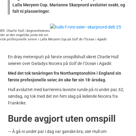
Lalla Meryem Cup. Marianne Skarpnord avsluttet svakt, og
falt ni plasseringer.
ER: Charlie Hull i begivenhetenes
ter at den engelske jenta tok sin
ørste profesjonelle seiere i Lalla Meryem Cup på Golf de l’Ocean i Agadir.
En drøy metersputt på første omspillshull sikret Charlie Hull
seieren over Gwladys Nocera på
Golf de l’Ocean
i Agadir.
Med det tok tenåringen fra Northamptonshire i England sin
første profesjonelle seier, én uke før sin 18-årsdag.
Hull avsluttet med karrierens laveste runde på ni under par, 62,
søndag, og tok med det inn fem slag på ledende Nocera fra
Frankrike.
Burde avgjort uten omspill
— Å gå ni under par i dag var ganske bra, sier Hull om