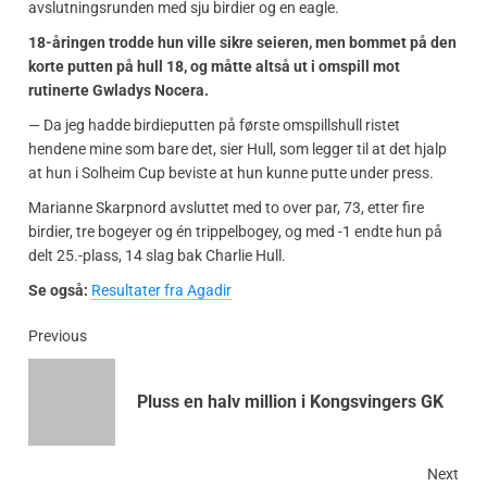
avslutningsrunden med sju birdier og en eagle.
18-åringen trodde hun ville sikre seieren, men bommet på den
korte putten på hull 18, og måtte altså ut i omspill mot
rutinerte Gwladys Nocera.
— Da jeg hadde birdieputten på første omspillshull ristet
hendene mine som bare det, sier Hull, som legger til at det hjalp
at hun i Solheim Cup beviste at hun kunne putte under press.
Marianne Skarpnord avsluttet med to over par, 73, etter fire
birdier, tre bogeyer og én trippelbogey, og med -1 endte hun på
delt 25.-plass, 14 slag bak Charlie Hull.
Se også:
Resultater fra Agadir
Previous
Pluss en halv million i Kongsvingers GK
Next