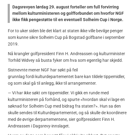
Dagsrevyen lørdag 29. august forteller om full forvirring
mellom kulturministeren og golfforbundet om hvorfor NGF
ikke fikk pengestøtte til en eventuell Solheim Cup i Norge.
For to uker siden ble det klart at staten ikke ville bevilge penger
som kunne sikre Solheim Cup på Bogstad golfbane i september
2019.
Nå krangler golfpresident Finn H. Andreassen og kulturminister
Torhild Widvey så busta fyker om hva som egentlig har skjedd.
Sistnevnte mener NGF har søkt på feil
grunnlag fordi kulturdepartementet bare kan tildele tippemidler,
og som skal gå til anlegg, ikke til arrangementer.
— Vi har ikke søkt om tippemidler. Vi gikk en runde med
kulturministeren på forhånd, og spurte «hvordan skal vi lage en
søknad for Solheim Cup med bidrag fra staten?». Hun sa den
skulle sendes til Kulturdepartementet, og så skulle de koordinere
med de øvrige derpartementene, sier golfpresident Finn H.
Andreassen i Dagsrevy-innslaget.