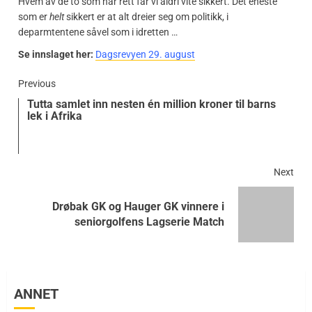
Hvem av de to som har rett får vi aldri vite sikkert. Det eneste
som er
helt
sikkert er at alt dreier seg om politikk, i
deparmtentene såvel som i idretten …
Se innslaget her:
Dagsrevyen 29. august
Previous
Tutta samlet inn nesten én million kroner til barns
lek i Afrika
Next
Drøbak GK og Hauger GK vinnere i
seniorgolfens Lagserie Match
ANNET