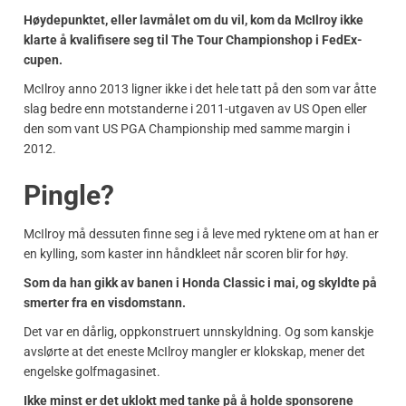
Høydepunktet, eller lavmålet om du vil, kom da McIlroy ikke
klarte å kvalifisere seg til The Tour Championshop i FedEx-
cupen.
McIlroy anno 2013 ligner ikke i det hele tatt på den som var åtte
slag bedre enn motstanderne i 2011-utgaven av US Open eller
den som vant US PGA Championship med samme margin i
2012.
Pingle?
McIlroy må dessuten finne seg i å leve med ryktene om at han er
en kylling, som kaster inn håndkleet når scoren blir for høy.
Som da han gikk av banen i Honda Classic i mai, og skyldte på
smerter fra en visdomstann.
Det var en dårlig, oppkonstruert unnskyldning. Og som kanskje
avslørte at det eneste McIlroy mangler er klokskap, mener det
engelske golfmagasinet.
Ikke minst er det uklokt med tanke på å holde sponsorene