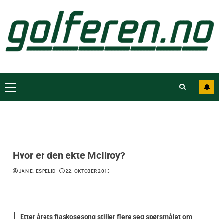
Hvor er den ekte McIlroy?
JAN E. ESPELID
22. OKTOBER 2013
Etter årets fiaskosesong stiller flere seg spørsmålet om