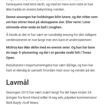
fariwayene med lette skritt, og med en mine som viste at han
ikke hadde en eneste bekymring i verden.
Denne sesongen har holdningen blitt lutere, og det virker som
om han stirrer mest på skotuppene sier. Eller verre: Leter
stirrende etter enda en ball i roughen.
Å hevde at det er har vært en vanskelig sesong for den tidligere
verdenseneren er noe langt mer enn bare et
understatement
.
McIlroy kan ikke skilte med en eneste seier. Og han har bare
én topp-5-plassering, og det i et ganske svakt felt i Texas
Open.
Resultatene i majorturneringene har vært dårlige, og han har
hatt et elendig år uansett hvordan man snur og vender på det.
Lavmål
Sesongen 2013 har vært svært langt fra det høye nivået 24-
åringen fra Nord-Irland stiller til seg selv, påpeker kommentator
Nick Bayly i Golf News.