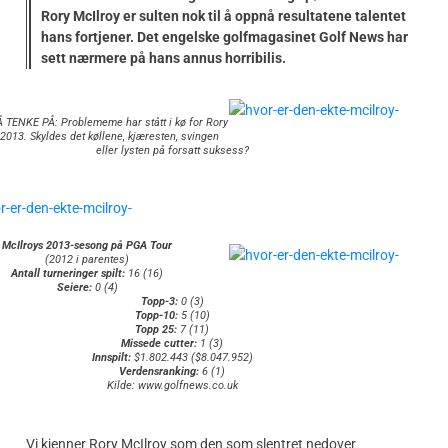
Rory McIlroy er sulten nok til å oppnå resultatene talentet
hans fortjener. Det engelske golfmagasinet Golf News har
sett nærmere på hans annus horribilis.
 TENKE PÅ: Problememe har stått i kø for Rory
 2013. Skyldes det køllene, kjæresten, svingen
eller lysten på forsatt suksess?
McIlroys 2013-sesong på PGA Tour
(2012 i parentes)
Antall turneringer spilt:
16 (16)
Seiere:
0 (4)
Topp-3:
0 (3)
Topp-10:
5 (10)
Topp 25:
7 (11)
Missede cutter:
1 (3)
Innspilt:
$1.802.443 ($8.047.952)
Verdensranking:
6 (1)
Kilde: www.golfnews.co.uk
Vi kjenner Rory McIlroy som den som slentret nedover