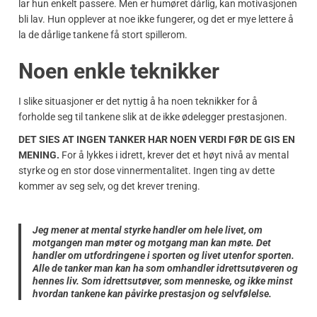
lar hun enkelt passere. Men er humøret dårlig, kan motivasjonen
bli lav. Hun opplever at noe ikke fungerer, og det er mye lettere å
la de dårlige tankene få stort spillerom.
Noen enkle teknikker
I slike situasjoner er det nyttig å ha noen teknikker for å
forholde seg til tankene slik at de ikke ødelegger prestasjonen.
DET SIES AT INGEN TANKER HAR NOEN VERDI FØR DE GIS EN
MENING.
For å lykkes i idrett, krever det et høyt nivå av mental
styrke og en stor dose vinnermentalitet. Ingen ting av dette
kommer av seg selv, og det krever trening.
Jeg mener at mental styrke handler om hele livet, om
motgangen man møter og motgang man kan møte. Det
handler om utfordringene i sporten og livet utenfor sporten.
Alle de tanker man kan ha som omhandler idrettsutøveren og
hennes liv. Som idrettsutøver, som menneske, og ikke minst
hvordan tankene kan påvirke prestasjon og selvfølelse.