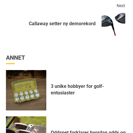
Next
Callaway setter ny demorekord
ANNET
3 unike hobbyer for golf-
entusiaster
Oddsnet forklarer hvordan odds og