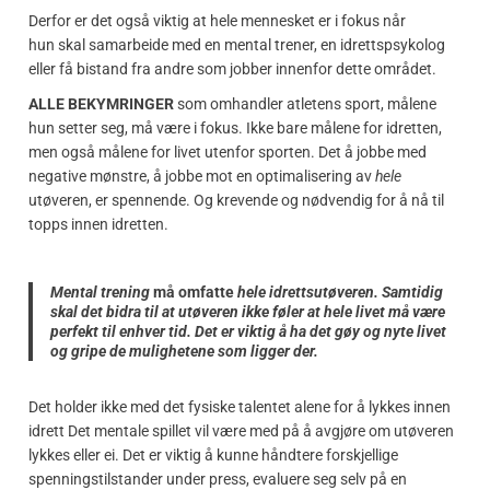
Derfor er det også viktig at hele mennesket er i fokus når
hun skal samarbeide med en mental trener, en idrettspsykolog
eller få bistand fra andre som jobber innenfor dette området.
ALLE BEKYMRINGER
som omhandler atletens sport, målene
hun setter seg, må være i fokus. Ikke bare målene for idretten,
men også målene for livet utenfor sporten. Det å jobbe med
negative mønstre, å jobbe mot en optimalisering av
hele
utøveren, er spennende. Og krevende og nødvendig for å nå til
topps innen idretten.
Mental trening
må omfatte
hele idrettsutøveren. Samtidig
skal det bidra til at utøveren ikke føler at hele livet må være
perfekt til enhver tid. Det er viktig å ha det gøy og nyte livet
og gripe de mulighetene som ligger der.
Det holder ikke med det fysiske talentet alene for å lykkes innen
idrett Det mentale spillet vil være med på å avgjøre om utøveren
lykkes eller ei. Det er viktig å kunne håndtere forskjellige
spenningstilstander under press, evaluere seg selv på en