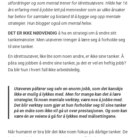
utfordringer og som mental trener for idrettsutøvere. Hilde har 16
års erfaring med å jobbe tett på mennesker som av ulike årsaker
har behov for samtaler og bistand til å bygge seg opp mentale
strategier. Hun blogger også om mental helse.
DET ER IKKE NØDVENDIG
å ha en strategi om å endre sitt
tankemønster. Men utøveren trenger å lære seg å forholde seg
til sine tanker.
En idrettsutøver, like lite som noen andre,
er
ikke sine tanker. Å
påta seg jobben å endre sine tanker, ja det er vel en heftig jobb?
Da blir hun i hvert fall ikke arbeidsledig.
Utøveren påfører seg selv en enorm jobb, som det kanskje
ikke er mulig å lykkes med. Men for mange kan det å lære
strategier, få noen mentale verktøy, være noe å jobbe med.
Det blir verktøy som gjør at hun forholder seg til sine tanker
på en måte som ikke vil gå ut over prestasjonen. Og som kan
være én av veiene å gå for å lykkes med målsettingene.
Når humøret er bra blir det ikke noen fokus på dårlige tanker. De