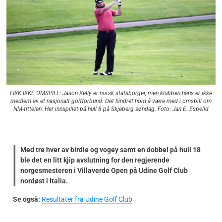
FIKK IKKE OMSPILL: Jason Kelly er norsk statsborger, men klubben hans er ikke
medlem av et nasjonalt golfforbund. Det hindret hom å være med i omspill om
NM-tittelen. Her innspillet på hull 8 på Skjeberg søndag. Foto: Jan E. Espelid
Med tre hver av birdie og vogey samt en dobbel på hull 18
ble det en litt kjip avslutning for den regjerende
norgesmesteren i Villaverde Open på Udine Golf Club
nordøst i Italia.
Se også:
Resultater fra Udine Golf Club