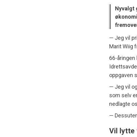
Nyvalgt 
økonomi 
fremover
— Jeg vil p
Marit Wiig 
66-åringen 
Idrettsavde
oppgaven s
— Jeg vil o
som selv er
nedlagte os
— Dessuten e
Vil lytt