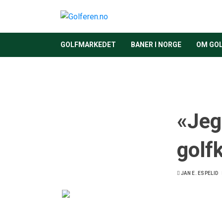
GOLFMARKEDET
BANER I NORGE
OM GO
«Jeg 
golf
JAN E. ESPELID