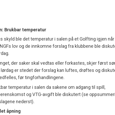
: Brukbar temperatur
s skyld ble det temperatur i salen på et Golfting igjen nå
 i NGFs lov og de innkomne forslag fra klubbene ble diskut
rdag.
inget, der saker skal vedtas eller forkastes, skjer først 
ørdag er stedet der forslag kan luftes, drøftes og diskut
edfelles, før tingforhandlingene.
kbar temperatur i salen da sakene om adgang til spill,
erenskomst og VTG-avgift ble diskutert (se oppsummeri
slagene nederst).
det åpning