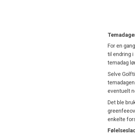
Temadagen
For en gang
til endring
temadag lø
Selve Golft
temadagen l
eventuelt n
Det ble bru
greenfeeov
enkelte for
Følelsesla