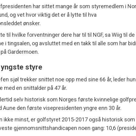
lfpresidenten har sittet mange år som styremedlem i No
nd, og vet hvor viktig det er å lytte til hva
onsleddet ønsker.
tte til hvilke forventninger dere har til til NGF, sa Wiig til d
 i tingsalen, og avsluttet med en takk til alle som har bidr
 på Gardermoen.
 yngste styre
fen sjøl trekker snittet noe opp med sine 66 år, leder hu
e med en snittalder på 47 år.
lertid selv historisk som Norges første kvinnelige golfpr
d Aune den første visepresidenten yngre enn 30 år.
n ikke minst, er golfstyret 2015-2017 også historisk som 
veste gjennomsnittshandicapen noen gang: 10,6 (presid