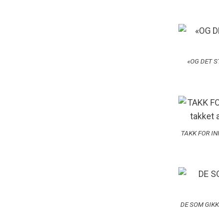
«OG DET STE
TAKK FOR INNS
DE SOM GIKK U