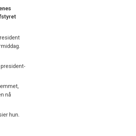
benes
fstyret
president
ermiddag.
å president-
dlemmet,
en nå
sier hun.