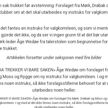
n sak trukket før avstemning: Forslaget fra Mørk, Drøbak
lubber om at det skal utarbeides ny instruks for valgko
 det fantes en instruks for valgkomiteen, og som vi men
gjorde det ikke, og da ser vi ingen grunn til at det bør uta
ørk-leder Åge Wedøe fra talerstolen som begrunnelse for
e trukket.
Artikkelen forsetter under seksjonen med fire bilder
KKER VI BARE SAKEN» Åge Wedøe om forslaget fra Mørk. Drøbak og Moss og 
gkomiteen. I og med at det ikke finnes noen instruks, så ikke forslagsstillerne b
skulle utarbeides noen heller.