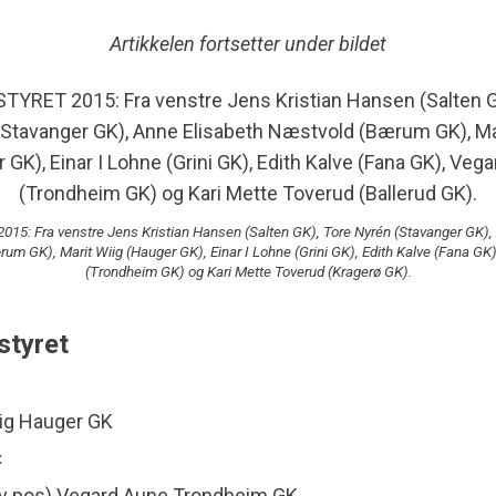
Artikkelen fortsetter under bildet
5: Fra venstre Jens Kristian Hansen (Salten GK), Tore Nyrén (Stavanger GK),
um GK), Marit Wiig (Hauger GK), Einar I Lohne (Grini GK), Edith Kalve (Fana GK
(Trondheim GK) og Kari Mette Toverud (Kragerø GK).
styret
iig Hauger GK
t
ny pos) Vegard Aune Trondheim GK