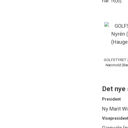
har 16,6).
GOLFSTYRET 201
Næstvold (Bær
Det nye 
President
Ny Marit W
Visepresiden
Gjenvalg (