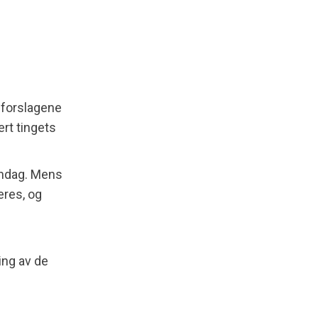
r forslagene
ert tingets
søndag. Mens
eres, og
ng av de