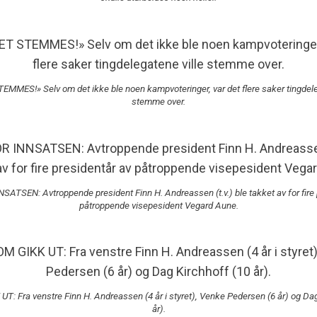
MMES!» Selv om det ikke ble noen kampvoteringer, var det flere saker tingdele
stemme over.
ATSEN: Avtroppende president Finn H. Andreassen (t.v.) ble takket av for fire 
påtroppende visepesident Vegard Aune.
T: Fra venstre Finn H. Andreassen (4 år i styret), Venke Pedersen (6 år) og Dag
år).