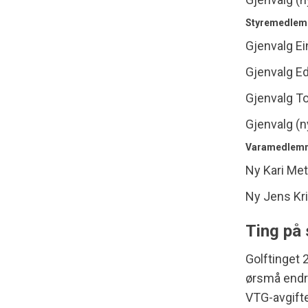
Styremedle
Gjenvalg Ein
Gjenvalg Ed
Gjenvalg T
Gjenvalg (
Varamedlem
Ny Kari Met
Ny Jens Kri
Ting på 
Golftinget 
ørsmå endri
VTG-avgifte