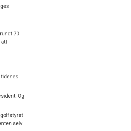
rges
e rundt 70
att i
n tidenes
esident. Og
golfstyret
enten selv