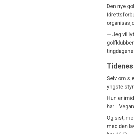
Den nye go
Idrettsforbu
organisasj
— Jeg vil ly
golfklubbene
tingdagene
Tidenes
Selv om sje
yngste styr
Hun er imid
har i Vegar
Og sist, me
med den la