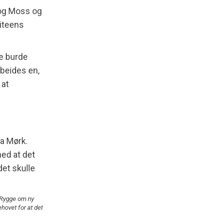
 og Moss og
miteens
te burde
rbeides en,
 at
Rygge om ny
ehovet for at det