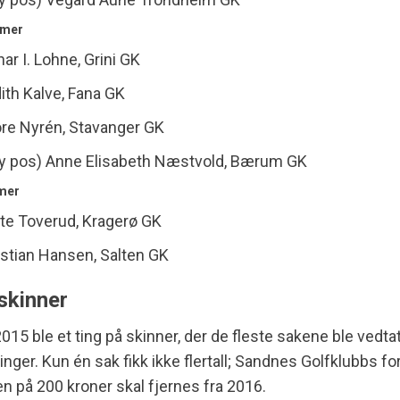
mmer
ar I. Lohne, Grini GK
ith Kalve, Fana GK
ore Nyrén, Stavanger GK
ny pos) Anne Elisabeth Næstvold, Bærum GK
mer
te Toverud, Kragerø GK
stian Hansen, Salten GK
skinner
2015 ble et ting på skinner, der de fleste sakene ble vedt
nger. Kun én sak fikk ikke flertall; Sandnes Golfklubbs fo
n på 200 kroner skal fjernes fra 2016.