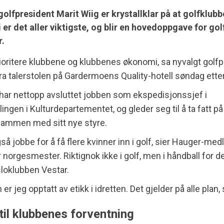
golfpresident Marit Wiig er krystallklar på at golfklub
er det aller viktigste, og blir en hovedoppgave for gol
.
rioritere klubbene og klubbenes økonomi, sa nyvalgt golf
fra talerstolen på Gardermoens Quality-hotell søndag ett
har nettopp avsluttet jobben som ekspedisjonssjef i
lingen i Kulturdepartementet, og gleder seg til å ta fatt p
ammen med sitt nye styre.
gså jobbe for å få flere kvinner inn i golf, sier Hauger-me
 norgesmester. Riktignok ikke i golf, men i håndball for d
loklubben Vestar.
r jeg opptatt av etikk i idretten. Det gjelder på alle plan, 
e til klubbenes forventning