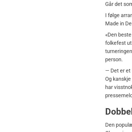
Går det som 
I følge arr
Made in Den
«Den beste 
folkefest u
turneringen
person.
— Det er et
Og kanskje e
har visstnok
pressemeld
Dobbel
Den populæ