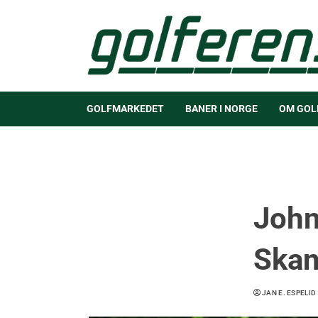
GOLFMARKEDET
BANER I NORGE
OM GOL
John
Skan
JAN E. ESPELID