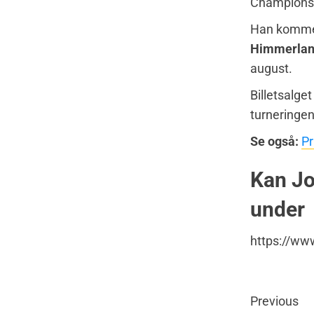
Championsh
Han kommer 
Himmerland
august.
Billetsalget
turneringe
Se også:
Pr
Kan Jo
under
https://w
Previous