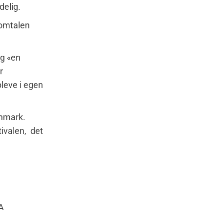
delig.
 omtalen
og «en
r
leve i egen
enmark.
tivalen, det
A