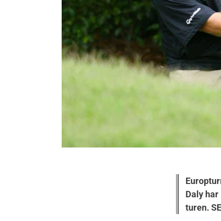
Europtur
Daly har
turen. S