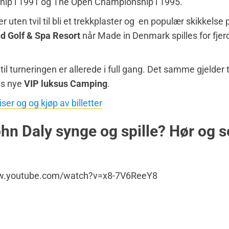
ip i 1991 og The Open Championship i 1995.
uten tvil til bli et trekkplaster og en populær skikkelse 
 Golf & Spa Resort
når Made in Denmark spilles for fjer
 til turneringen er allerede i full gang. Det samme gjelder 
ns nye
VIP luksus Camping
.
iser og og kjøp av billetter
hn Daly synge og spille? Hør og 
ww.youtube.com/watch?v=x8-7V6ReeY8