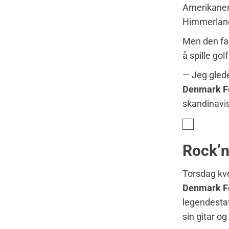
Amerikanere
Himmerland 
Men den far
å spille go
— Jeg gleder
Denmark Fe
skandinavis
Rock’n
Torsdag kve
Denmark Fe
legendesta
sin gitar o