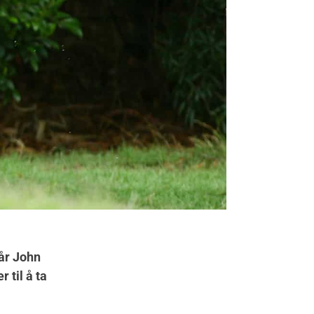
når John
til å ta