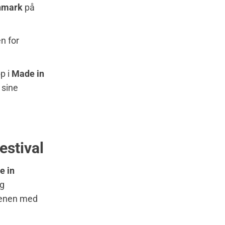
nmark
på
n for
pp i
Made in
 sine
estival
e in
og
scenen med