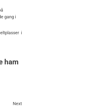
på
de gang i
teltplasser i
se ham
Next