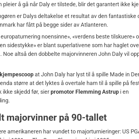
pleier å gå når Daly er tilstede, blir det garantert ikke kje
angøren er Dalys deltakelse et resultat av den fantastiske
mark har fått på begge sider av Atlanteren.
europaturnering noensinne», «verdens beste tilskuere» 
ten sidestykke» er blant superlativene som har haglet ove
. Noe altså den dobbelte majorvinneren John Daly vil opp
kjempescoop
at John Daly har lyst til å spille Made in D
nda større at det lyktes å overtale ham til å spille på fes
 ikke skjedd før, sier
promotor Flemming Astrup
i en
ing.
t majorvinner på 90-tallet
re amerikaneren har vundet to majorturnieringer: US PG