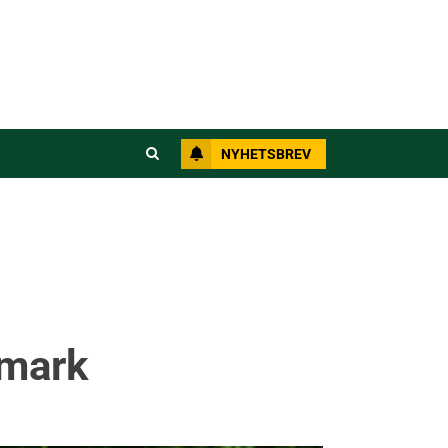
NYHETSBREV
nmark