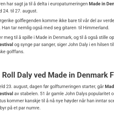
n har sagt ja til å delta i europaturneringen
Made in De
24. til 27. august.
gerike golflegenden komme ikke bare til vår del av verde
lf. Han tar nemlig også med seg gitaren til Himmerland.
 meg til å spille i Made in Denmark, og til å også stille o
stival
og synge par sanger, siger John Daly i en hilsen til
ke golffans.
 Roll Daly ved Made in Denmark F
ld 23. august, dagen før golfturneringen starter, går
Mad
stival
av stabelen. 51 år gamle John Dalys popularitet 
tus kommer kanskje til å nå nye høyder når han inntar 
g byr på et par numre.