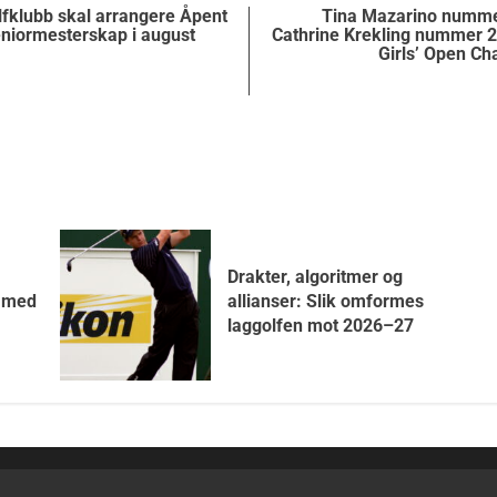
fklubb skal arrangere Åpent
Tina Mazarino numme
niormesterskap i august
Cathrine Krekling nummer 21
Girls’ Open C
Drakter, algoritmer og
7 med
allianser: Slik omformes
laggolfen mot 2026–27