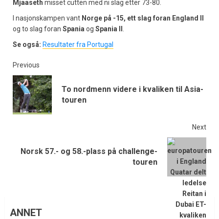
Mjaaseth
misset cutten med ni slag etter 73-80.
I nasjonskampen vant
Norge på -15, ett slag foran England II
og to slag foran
Spania
og
Spania II
.
Se også:
Resultater fra Portugal
Previous
To nordmenn videre i kvaliken til Asia-
touren
Next
Norsk 57.- og 58.-plass på challenge-
touren
ANNET