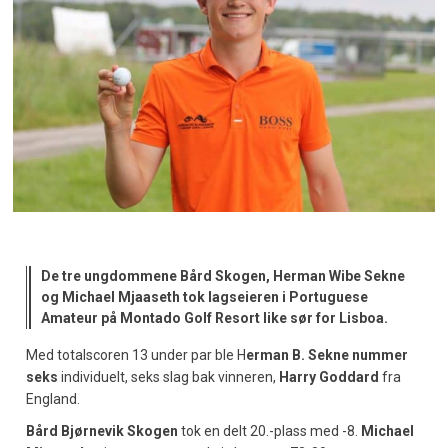
De tre ungdommene Bård Skogen, Herman Wibe Sekne
og Michael Mjaaseth tok lagseieren i Portuguese
Amateur på Montado Golf Resort like sør for Lisboa.
Med totalscoren 13 under par ble H
erman B. Sekne nummer
seks
individuelt, seks slag bak vinneren,
Harry Goddard
fra
England.
Bård Bjørnevik Skogen
tok en delt 20.-plass med -8.
Michael