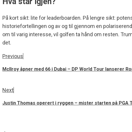
Hva står igjen?
På kort sikt: lite for leaderboarden. På lengre sikt: po
historiefortellingen og av og til gjennom en polarisere
om til varig interesse, vil golfen ta hånd om resten. 
det.
Previous
McIlroy åpner med 66 i Dubai – DP World Tour lanserer Ro
Next
Justin Thomas operert i ryggen – mister starten på PGA 