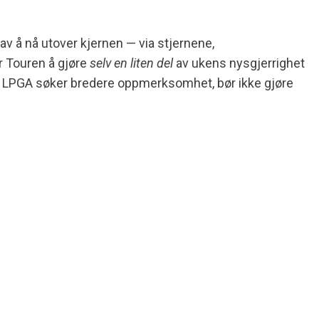
av å nå utover kjernen — via stjernene,
er Touren å gjøre
selv en liten del
av ukens nysgjerrighet
or LPGA søker bredere oppmerksomhet, bør ikke gjøre