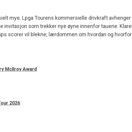
tensielt mye. Lpga Tourens kommersielle drivkraft avhenger 
nde invitasjon som trekker nye øyne innenfor tauene. Klar
Trumps scorer vil blekne; lærdommen om hvordan og hvorf
ry McIlroy Award
Tour 2026