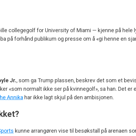
lle collegegolf for University of Miami — kjenne på hele ly
ba på forhånd publikum og presse om å «gi henne en sja
yle Jr.
, som ga Trump plassen, beskrev det som et bevisst
som normalt ikke ser på kvinnegolf», sa han. Det er en 
he Annika
har ikke lagt skjul på den ambisjonen.
kket?
Sports
kunne arrangøren vise til besøkstall på arenaen s