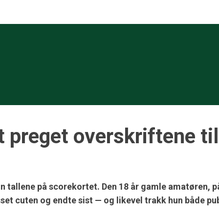
reget overskriftene til 
 tallene på scorekortet. Den 18 år gamle amatøren, på s
sset cuten og endte sist — og likevel trakk hun både