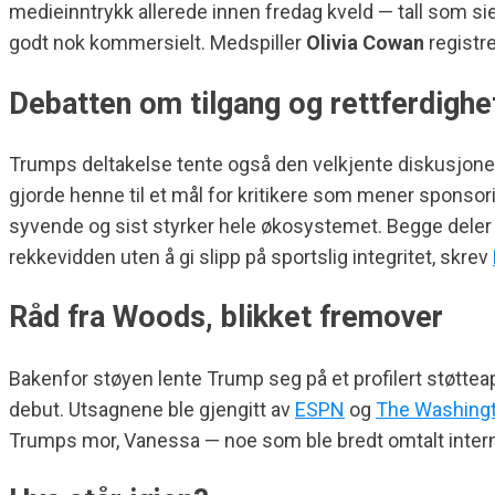
medieinntrykk allerede innen fredag kveld — tall som s
godt nok kommersielt. Medspiller
Olivia Cowan
registre
Debatten om tilgang og rettferdighe
Trumps deltakelse tente også den velkjente diskusjo
gjorde henne til et mål for kritikere som mener sponsorin
syvende og sist styrker hele økosystemet. Begge deler 
rekkevidden uten å gi slipp på sportslig integritet, skrev
Råd fra Woods, blikket fremover
Bakenfor støyen lente Trump seg på et profilert støttea
debut. Utsagnene ble gjengitt av
ESPN
og
The Washingt
Trumps mor, Vanessa — noe som ble bredt omtalt intern