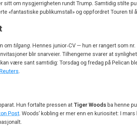
ier sitt om nysgjerrigheten rundt Trump. Samtidig stilte
rte «fantastiske publikumstall» og oppfordret Touren til 
t
nen om
tilgang
. Hennes junior‑CV — hun er rangert som nr.
vitasjoner blir snarveier. Tilhengerne svarer at synlighet
kan være sant samtidig: Torsdag og fredag på Pelican ble
Reuters
.
pparat. Hun fortalte pressen at
Tiger Woods
ba henne pus
on Post
. Woods’ kobling er mer enn en kuriositet: I mars 
asjonalt.