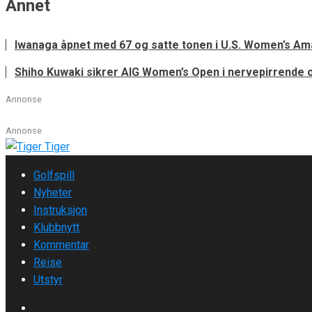
Annet
Iwanaga åpnet med 67 og satte tonen i U.S. Women’s Am
Shiho Kuwaki sikrer AIG Women’s Open i nervepirrende o
Annonse
Annonse
Golfspill
Nyheter
Instruksjon
Klubbnytt
Kommentar
Reise
Utstyr