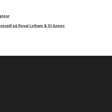
ateur
mspill på Royal Lytham & St Annes