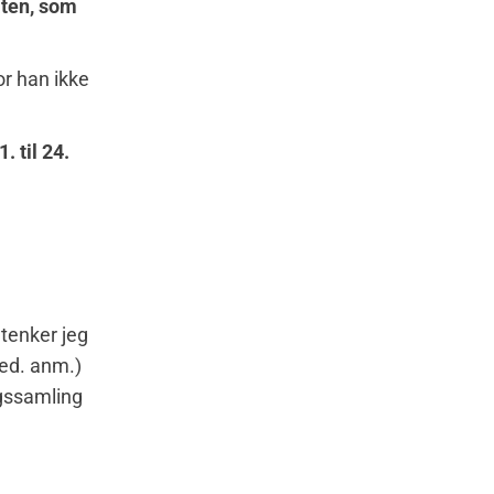
aten, som
or han ikke
 til 24.
 tenker jeg
red. anm.)
ngssamling