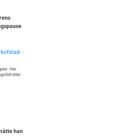
urens
ingspause
Open. Her
gsfelt etter
 måtte han