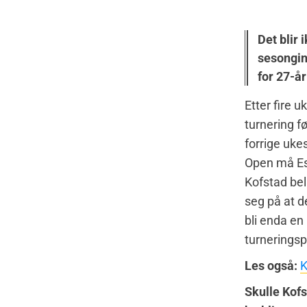
Det blir 
sesongin
for 27-å
Etter fire u
turnering fø
forrige uke
Open må E
Kofstad be
seg på at d
bli enda en
turnerings
Les også:
K
Skulle Kofs