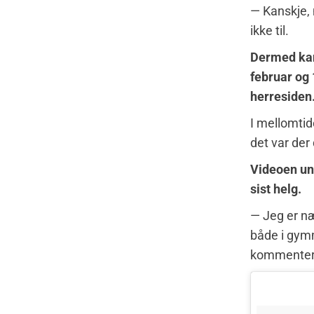
— Kanskje, m
ikke til.
Dermed kan
februar og 
herresiden
I mellomtid
det var der
Videoen und
sist helg.
— Jeg er næ
både i gymm
kommenter