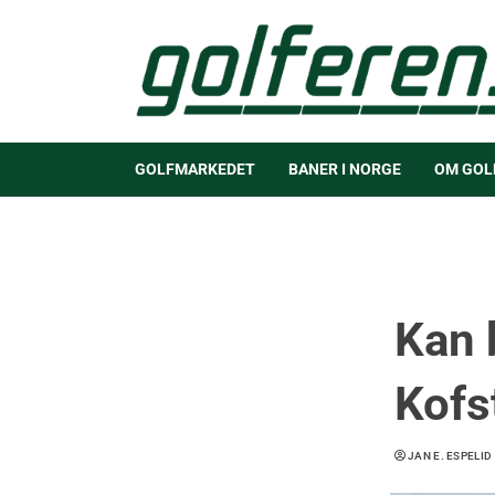
GOLFMARKEDET
BANER I NORGE
OM GOL
Kan 
Kofs
JAN E. ESPELID