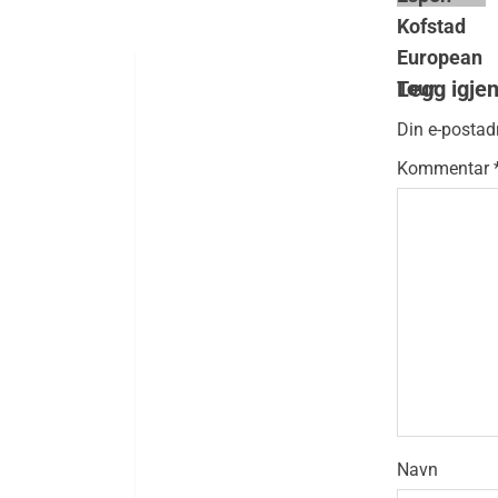
Legg igje
Din e-postadr
Kommentar
Navn