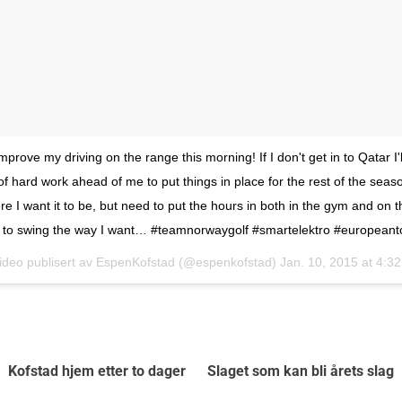
mprove my driving on the range this morning! If I don't get in to Qatar I'
of hard work ahead of me to put things in place for the rest of the sea
re I want it to be, but need to put the hours in both in the gym and on 
f to swing the way I want… #teamnorwaygolf #smartelektro #europeant
ideo publisert av EspenKofstad (@espenkofstad)
Jan. 10, 2015 at 4:3
Kofstad hjem etter to dager
Slaget som kan bli årets slag