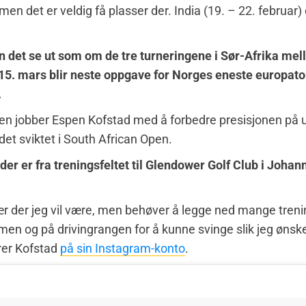
en det er veldig få plasser der. India (19. – 22. februar) 
 det se ut som om de tre turneringene i Sør-Afrika mel
15. mars blir neste oppgave for Norges eneste europato
.
en jobber Espen Kofstad med å forbedre presisjonen på 
 det sviktet i South African Open.
er er fra treningsfeltet til Glendower Golf Club i Joha
r der jeg vil være, men behøver å legge ned mange tren
en og på drivingrangen for å kunne svinge slik jeg ønske
er Kofstad
på sin Instagram-konto
.