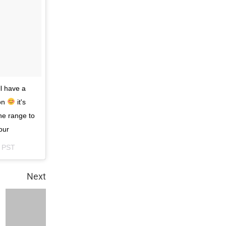
ll have a
son
it's
the range to
our
2 PST
Next