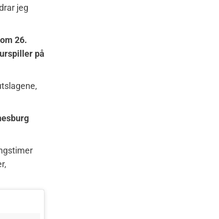
drar jeg
lom 26.
urspiller på
utslagene,
nnesburg
ingstimer
r,