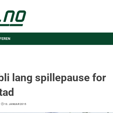
FEREN
bli lang spillepause for
tad
13. JANUAR 2015