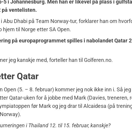
pp-5 i Johannesburg. Men han er likevel på plass i gulfst
på ventelisten.
r i Abu Dhabi på Team Norway-tur, forklarer han om hvorf
ro hjem til Norge etter SA Open.
ring på europaprogrammet spilles i nabolandet Qatar 21.
r jeg kanskje med, forteller han til Golferen.no.
tter Qatar
 Open (5. – 8. februar) kommer jeg nok ikke inn i. Så jeg
tter Qatar-uken for å jobbe med Mark (Davies, treneren, 
ympiatoppen før Mark og jeg drar til Alcaidesa (på treni
Norway).
turneringen i Thailand 12. til 15. februar, kanskje?