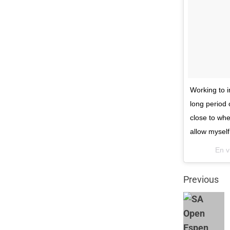
Working to i
long period 
close to whe
allow mysel
En v
Previous