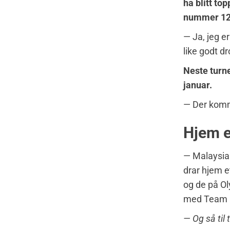
ha blitt to
nummer 12 
— Ja, jeg e
like godt d
Neste turne
januar.
— Der komme
Hjem e
— Malaysian
drar hjem e
og de på Ol
med Team 
— Og så til 