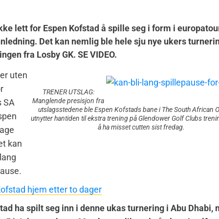
ikke lett for Espen Kofstad å spille seg i form i europato
nledning. Det kan nemlig ble hele sju nye ukers turner
ringen fra Losby GK. SE VIDEO.
ker uten
r
TRENER UTSLAG:
Manglende presisjon fra
s SA
utslagsstedene ble Espen Kofstads bane i The South African 
spen
utnytter hantiden til ekstra trening på Glendower Golf Clubs trenin
å ha misset cutten sist fredag.
lage
et kan
 lang
pause.
ofstad hjem etter to dager
tad ha spilt seg inn i denne ukas turnering i Abu Dhabi,