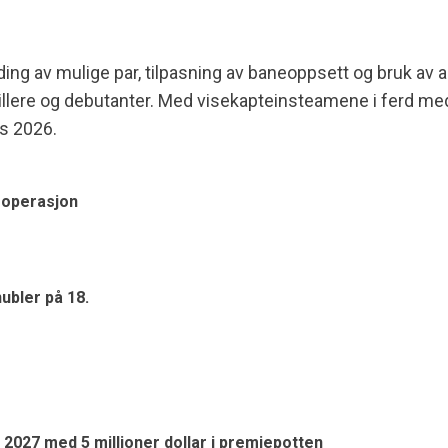
ng av mulige par, tilpasning av baneoppsett og bruk av 
pillere og debutanter. Med visekapteinsteamene i ferd med 
us 2026.
teoperasjon
ubler på 18.
i 2027 med 5 millioner dollar i premiepotten