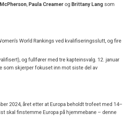
y McPherson
,
Paula Creamer
og
Brittany Lang
som
Women’s World Rankings ved kvalifiseringsslutt, og fire
fisert), og fullfører med tre kapteinsvalg. 12. januar
oe som skjerper fokuset inn mot siste del av
ber 2024, året etter at Europa beholdt trofeet med 14–
qvist skal finstemme Europa på hjemmebane – denne