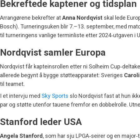
Bekreftede kaptener og tidsplan
Arrangørene bekrefter at
Anna Nordqvist
skal lede Euro
Bosch). Turneringsuken blir 7.–13. september, med match
til turneringens vanlige terminliste etter 2024‑utgaven i 
Nordqvist samler Europa
Nordqvist får kapteinsrollen etter ni Solheim Cup‑deltak
allerede begynt å bygge støtteapparatet: Sveriges
Carol
til teamet.
I et intervju med
Sky Sports
slo Nordqvist fast at hun ikk
par og støtte utenfor tauene fremfor en dobbelrolle. Ut
Stanford leder USA
Angela Stanford
, som har sju LPGA‑seirer og en major‑ti