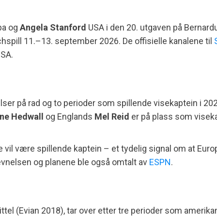
pa og
Angela Stanford
USA i den 20. utgaven på Bernardu
spill 11.–13. september 2026. De offisielle kanalene til
USA.
elser på rad og to perioder som spillende visekaptein i 2
ine Hedwall
og Englands
Mel Reid
er på plass som visek
e vil være spillende kaptein – et tydelig signal om at Eu
nevnelsen og planene ble også omtalt av
ESPN
.
ttel (Evian 2018), tar over etter tre perioder som amerik