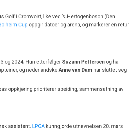
s Golf i Cromvoirt, like ved ’s‑Hertogenbosch (Den
Solheim Cup
oppgir datoer og arena, og markerer en retur
023 og 2024. Hun etterfølger
Suzann Pettersen
og har
apteiner, og nederlandske
Anne van Dam
har sluttet seg
ropas oppkjøring prioriterer speiding, sammensetning av
ansk assistent.
LPGA
kunngjorde utnevnelsen 20. mars