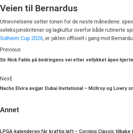
Veien til Bernardus
Utnevnelsene setter tonen for de neste månedene: speidi
seleksjonskriterier og lagkultur overfor både rutinerte s
Solheim Cup 2026
, er jakten offisielt i gang mot Bernard
Previous
Sir Nick Faldo på bedringens vei etter vellykket åpen hjer
Next
Nacho Elvira avgjør Dubai Invitational – McIlroy og Lowry sn
Annet
LPGA-kalenderen får kraftig løft – Corning Classic tilbake 