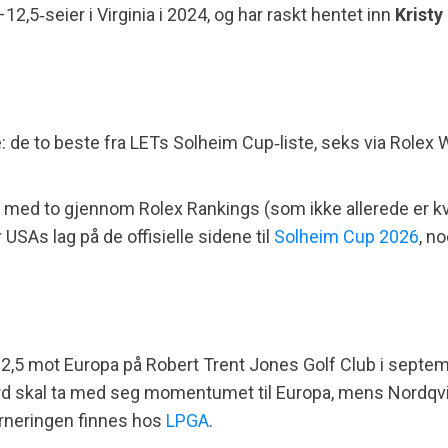
12,5‑seier i Virginia i 2024, og har raskt hentet inn
Krist
e: de to beste fra LETs Solheim Cup‑liste, seks via Rolex 
med to gjennom Rolex Rankings (som ikke allerede er kvali
USAs lag på de offisielle sidene til
Solheim Cup 2026
, n
12,5 mot Europa på Robert Trent Jones Golf Club i septem
ford skal ta med seg momentumet til Europa, mens Nord
turneringen finnes hos
LPGA
.