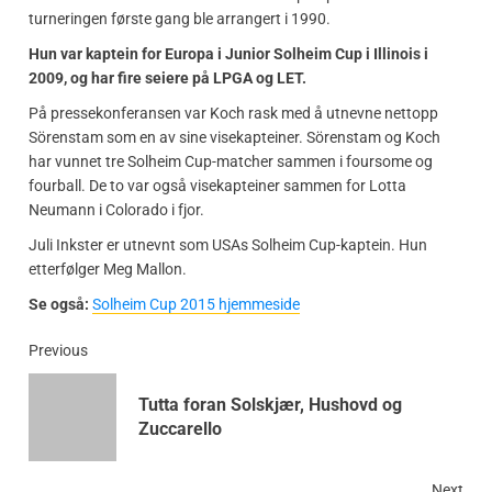
turneringen første gang ble arrangert i 1990.
Hun var kaptein for Europa i Junior Solheim Cup i Illinois i
2009, og har fire seiere på LPGA og LET.
På pressekonferansen var Koch rask med å utnevne nettopp
Sörenstam som en av sine visekapteiner. Sörenstam og Koch
har vunnet tre Solheim Cup-matcher sammen i foursome og
fourball. De to var også visekapteiner sammen for Lotta
Neumann i Colorado i fjor.
Juli Inkster er utnevnt som USAs Solheim Cup-kaptein. Hun
etterfølger Meg Mallon.
Se også:
Solheim Cup 2015 hjemmeside
Previous
Tutta foran Solskjær, Hushovd og
Zuccarello
Next