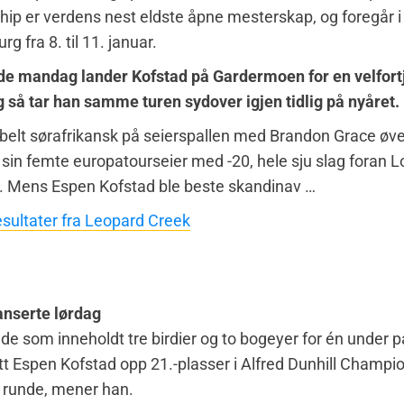
p er verdens nest eldste åpne mesterskap, og foregår i
 fra 8. til 11. januar.
de mandag lander Kofstad på Gardermoen for en velfort
og så tar han samme turen sydover igjen tidlig på nyåret.
belt sørafrikansk på seierspallen med Brandon Grace øve
 sin femte europatourseier med -20, hele sju slag foran L
. Mens Espen Kofstad ble beste skandinav …
sultater fra Leopard Creek
anserte lørdag
nde som inneholdt tre birdier og to bogeyer for én under pa
tt Espen Kofstad opp 21.-plasser i Alfred Dunhill Champi
d runde, mener han.