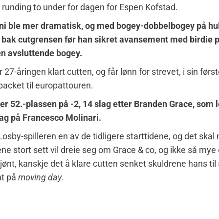
 runding to under for dagen for Espen Kofstad.
ni ble mer dramatisk, og med bogey-dobbelbogey på hull
 bak cutgrensen før han sikret avansement med birdie p
en avsluttende bogey.
27-åringen klart cutten, og får lønn for strevet, i sin førs
acket til europattouren.
er 52.-plassen på -2, 14 slag etter Branden Grace, som
lag på Francesco Molinari.
Losby-spilleren en av de tidligere starttidene, og det skal
dene stort sett vil dreie seg om Grace & co, og ikke så my
jønt, kanskje det å klare cutten senket skuldrene hans til 
t på
moving day
.