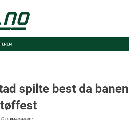
FEREN
tad spilte best da banen
tøffest
14. DESEMBER 2014