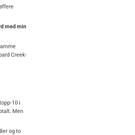
øffere
øyd med min
r samme
pard Creek-
topp-10 i
otalt. Men
dier og to