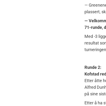
— Greenene 
plassert, s
— Velkomme
71-runde, d
Med -3 ligg
resultat so
turneringen
Runde 2:
Kofstad re
Etter åtte 
Alfred Dunh
på sine siste
Etter å ha s