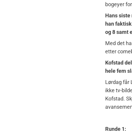
bogeyer for
Hans siste 
han faktisk
og 8 samt 
Med det har 
etter comeb
Kofstad del
hele fem s
Lørdag får 
ikke tv-bil
Kofstad. Sk
avansemen
Runde 1: