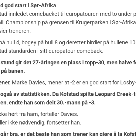
 god start i Sør-Afrika
ad innledet comebacket til europatouren med to under par
ill Championship på grensen til Krugerparken i Sør-Afrika
sier treneren.
på hull 4, bogey på hull 8 og deretter birdier på hullene 10
tad standarden i sitt europatour-comeback.
 stund gir det 27-åringen en plass i topp-30, men halve f
e på banen.
ener, Marke Davies, mener at -2 er en god start for Losby-
 også av statistikken. Da Kofstad spilte Leopard Creek-
iden, endte han som delt 30.-mann på -3.
kke hørt fra ham, forteller Davies.
ller ikke nødvendig, fortsetter han.
 går bra, er det beste han som trener kan gjøre å la Kofs