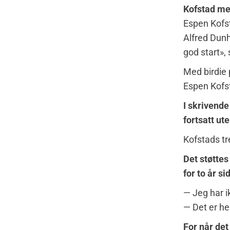
Kofstad med
Espen Kofst
Alfred Dunh
god start», 
Med birdie 
Espen Kofs
I skrivende
fortsatt ut
Kofstads tr
Det støttes
for to år s
— Jeg har i
— Det er he
For når det