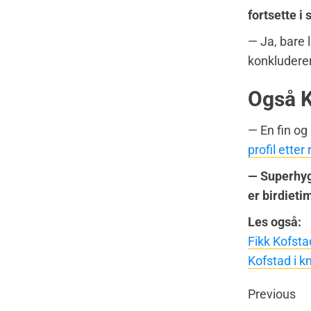
fortsette i 
— Ja, bare 
konkludere
Også K
— En fin og
profil etter
— Superhygg
er birdieti
Les også:
Fikk Kofstad
Kofstad i k
Previous