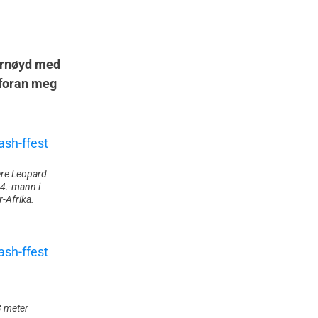
fornøyd med
 foran meg
re Leopard
14.-mann i
-Afrika.
3 meter