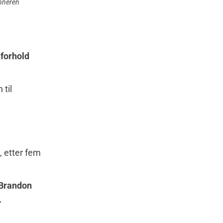
inneren
 forhold
 til
, etter fem
 Brandon
.