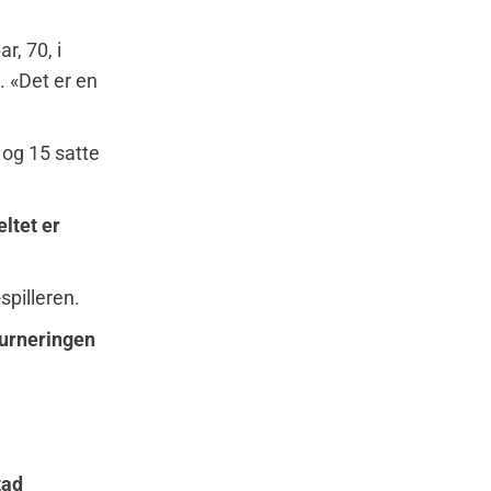
, 70, i
. «Det er en
 og 15 satte
eltet er
spilleren.
turneringen
tad