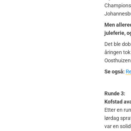
Championshi
Johannesburg
Men allere
juleferie, 
Det ble dob
åringen tok
Oosthuizen
Se også:
Re
Runde 3:
Kofstad av
Etter en ru
lørdag spra
var en soli