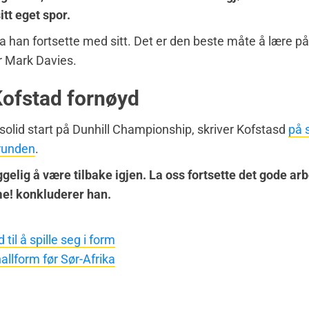
sitt eget spor.
la han fortsette med sitt. Det er den beste måte å lære på
r Mark Davies.
ofstad fornøyd
 solid start på Dunhill Championship, skriver Kofstasd
på s
 runden
.
elig å være tilbake igjen. La oss fortsette det gode arb
me! konkluderer han.
 til å spille seg i form
nallform før Sør-Afrika