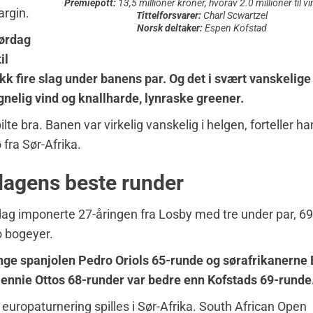
Premiepott:
13,5 millioner kroner, hvorav 2.0 millioner til v
argin.
Tittelforsvarer:
Charl Scwartzel
Norsk deltaker:
Espen Kofstad
ørdag
il
 fire slag under banens par. Og det i svært vanskelige
nelig vind og knallharde, lynraske greener.
ilte bra. Banen var virkelig vanskelig i helgen, forteller han
 fra Sør-Afrika.
dagens beste runder
ag imponerte 27-åringen fra Losby med tre under par, 69
to bogeyer.
nge spanjolen Pedro Oriols 65-runde og sørafrikanerne
Hennie Ottos 68-runder var bedre enn Kofstads 69-runde
europaturnering spilles i Sør-Afrika. South African Open