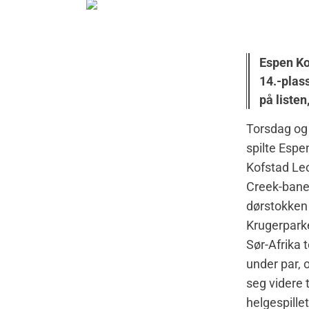
Espen Ko
14.-plas
på listen
Torsdag og
spilte Espe
Kofstad Le
Creek-bane
dørstokken 
Krugerpark
Sør-Afrika t
under par,
seg videre t
helgespille