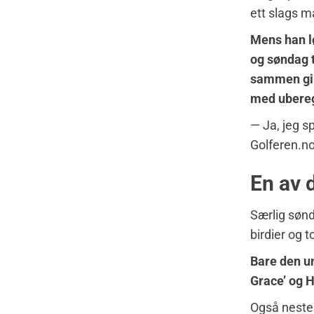
ett slags m
Mens han l
og søndag t
sammen gikk
med ubereg
— Ja, jeg sp
Golferen.no
En av 
Særlig sønd
birdier og 
Bare den u
Grace’ og 
Også neste 