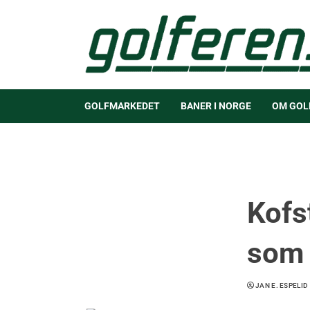
GOLFMARKEDET
BANER I NORGE
OM GOL
Kofs
som 
JAN E. ESPELID