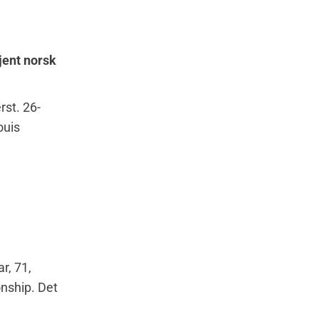
jent norsk
rst. 26-
ouis
r, 71,
onship. Det