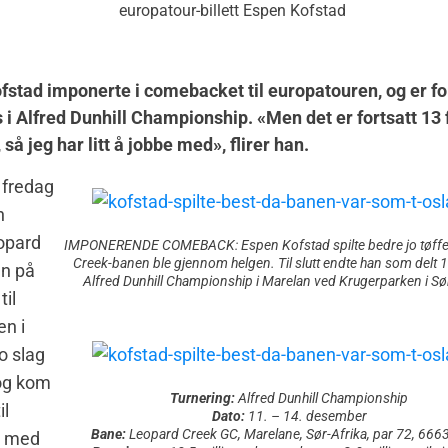
fstad imponerte i comebacket til europatouren, og er 
s i Alfred Dunhill Championship. «Men det er fortsatt 13
, så jeg har litt å jobbe med», flirer han.
 fredag
n
opard
IMPONERENDE COMEBACK: Espen Kofstad spilte bedre jo tøffe
Creek-banen ble gjennom helgen. Til slutt endte han som delt 
n på
Alfred Dunhill Championship i Marelan ved Krugerparken i Sør
til
en i
o slag
 og kom
Turnering:
Alfred Dunhill Championship
il
Dato:
11. – 14. desember
Bane:
Leopard Creek GC, Marelane, Sør-Afrika, par 72, 666
t med