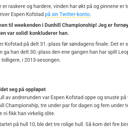
er raskere og hardere, vinden har økt på og pinnene er t
kriver Espen Kofstad
på sin Twitter-konto
.
n til weekenden i Dunhill Championship! Jeg er forn
en var solid! konkluderer han.
er Kofstad på delt 31.-plass før søndagens finale. Det e
m ga han delt 30.-plass den ene gangen han har spilt Leo
 tidligere, i 2013-sesongen.
ddet seg på oppløpet
hull av andrerunden var Espen Kofstad oppe og snuste på 
ill Championship, tre under par for dagen og fem under t
 ni fikk han virkelig slite.
tartet på hull 10, ble det tre rolige hull. Så kom det fire bir