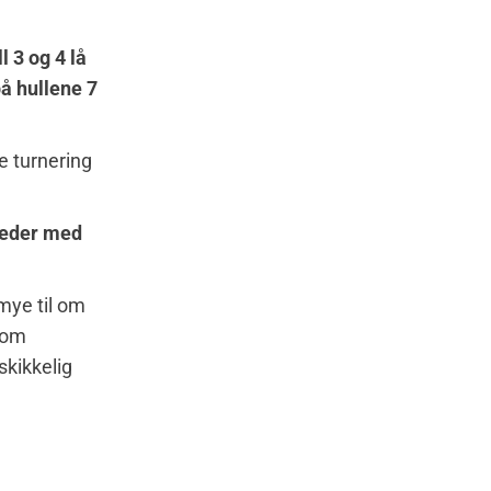
 3 og 4 lå
å hullene 7
te turnering
 leder med
 mye til om
e om
skikkelig