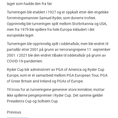
laget som hadde den fra før.
Turneringen ble etablert i 1927 og er oppkalt etter den engelske
forretningsmannen Samuel Ryder, som donerte trofeet.
Opprinnelig ble turneringen spilt mellom Storbritannia og USA,
men fra 1979 ble spillere fra hele Europa inkludert i det
europeiske laget.
Turneringen ble opprinnelig spilt i oddetallsår, men ble endret til
partallår etter 2001 på grunn av terrorangrepene 11. september
2001. I 2021 ble den endret tilbake til oddetallsår på grunn av
COVID-19-pandemien.
Ryder Cup blir administrert av PGA of America og Ryder Cup
Europe, som er et samarbeid mellom PGA European Tour, PGA
of Great Britain and Ireland og PGAs of Europe.
Til tross for at turneringene genererer store inntekter, mottar
ikke spillerne pengerpremier i Ryder Cup. Det samme gjelder
Presidents Cup og Solheim Cup.
Previous