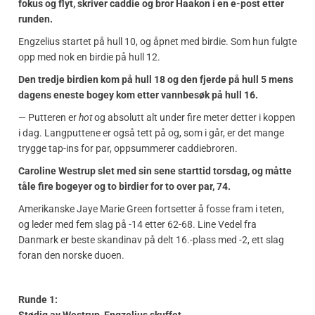
fokus og flyt, skriver caddie og bror Haakon i en e-post etter
runden.
Engzelius startet på hull 10, og åpnet med birdie. Som hun fulgte
opp med nok en birdie på hull 12.
Den tredje birdien kom på hull 18 og den fjerde på hull 5 mens
dagens eneste bogey kom etter vannbesøk på hull 16.
— Putteren er
hot
og absolutt alt under fire meter detter i koppen
i dag. Langputtene er også tett på og, som i går, er det mange
trygge tap-ins for par, oppsummerer caddiebroren.
Caroline Westrup slet med sin sene starttid torsdag, og måtte
tåle fire bogeyer og to birdier for to over par, 74.
Amerikanske Jaye Marie Green fortsetter å fosse fram i teten,
og leder med fem slag på -14 etter 62-68. Line Vedel fra
Danmark er beste skandinav på delt 16.-plass med -2, ett slag
foran den norske duoen.
Runde 1: