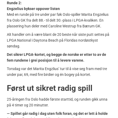
Runde 2:
Engzelius bykser oppover listen
Med en runde på tre under par føk Oslo-spiller Marita Engzelius
fra Oslo GK fra delt 88.- til delt 30.-plass i LPGA-kvaliken. En
plassering hun deler med Caroline Westrup fra Bærum GK.
Alt handler om å være blant de 20 beste når siste putt settes på
LPGA National i Daytona Beach på Floridas nordøstkyst
søndag.
Det sikrer LPGA-kortet, og begge de norske er etter to av de
fem rundene i grei posisjon til å levere varene.
Torsdag var det Marita Engzlius’ tur til å vise seg fram med tre
under par, 69, med fire birdier og én bogey på kortet.
Først ut sikret radig spill
25-åringen fra Oslo hadde første starttid, og runden gikk unna
på 4 timer og 20 minutter.
— Spillet går radig i dag uten folk foran, og det er lett å holde