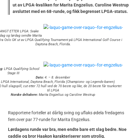
ut av LPGA-kvaliken for Marita Engzelius. Caroline Westrup
avsluttet med en 68-runde, og fikk begrenset LPGA-status.
LANGT ETTER LPGA: Svake
edag og lørdag sendte Marita
fra Oslo GK ut av LPGA Qualifying Tournament på LPGA International Golf Course i
Daytona Beach, Florida.
g:
LPGA Qualifying School
Stage III
Dato:
4. – 8. desember
LPGA International, Daytona Beach, Florida (Champions- og Legends-banen)
 hull slagspill, cut etter 72 hull ved de 70 beste og like, de 20 beste får tourkortet
til LPGA
Norske deltakere:
Marita Engzelius og Caroline Westrup
Rapportene forteller at dårlig sving og uflaks ødela fredagens
fem over par 77-runde for Marita Engzelius.
Lørdagens runde var bra, men endte bare ett slag bedre. Noe
caddie og bror Haakon karakteriserer som utrolig.