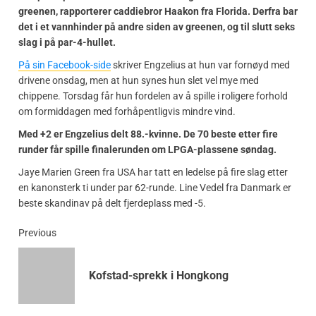
greenen, rapporterer caddiebror Haakon fra Florida. Derfra bar
det i et vannhinder på andre siden av greenen, og til slutt seks
slag i på par-4-hullet.
På sin Facebook-side
skriver Engzelius at hun var fornøyd med
drivene onsdag, men at hun synes hun slet vel mye med
chippene. Torsdag får hun fordelen av å spille i roligere forhold
om formiddagen med forhåpentligvis mindre vind.
Med +2 er Engzelius delt 88.-kvinne. De 70 beste etter fire
runder får spille finalerunden om LPGA-plassene søndag.
Jaye Marien Green fra USA har tatt en ledelse på fire slag etter
en kanonsterk ti under par 62-runde. Line Vedel fra Danmark er
beste skandinav på delt fjerdeplass med -5.
Previous
Kofstad-sprekk i Hongkong