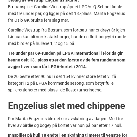
Stødig av Westrup, Engzelius skuffet
Bærumspiller Caroline Westrup åpnet LPGAs Q-School-finale
med tre under par, og ligger på delt 13.-plass. Marita Engzelius
fra Oslo GK brukte fem slag mer.
Caroline Westrup fra Bærum, som fortsatt har et drøyt år igjen
før hun kan bli norsk statsborger, hadde en flott bogeyfri runde
med birdier på hullene 1, 2 og 15 på.
Tre under par 69-runden på LPGA International i Florida gir
henne delt 13.-plass etter den første av de fem rundene som
avgjør hvem som får LPGA-kortet i 2014.
De 20 beste etter 90 hull i det 154 kvinner store feltet vil få
kategori 12 på LPGA kommende sesong, som betyr fulle
spillerettigheter med plass i de fleste turneringene.
Engzelius slet med chippene
For Marita Engzelius ble det sur avslutning av dagen. Med tre
hver av birdie og bogey på kortet var hun på par etter 17 hull.
Innspillet på hull 18 endte i en skråning ti meter til venstre for