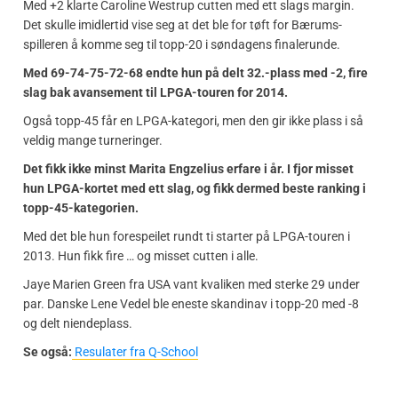
Med +2 klarte Caroline Westrup cutten med ett slags margin.
Det skulle imidlertid vise seg at det ble for tøft for Bærums-
spilleren å komme seg til topp-20 i søndagens finalerunde.
Med 69-74-75-72-68 endte hun på delt 32.-plass med -2, fire
slag bak avansement til LPGA-touren for 2014.
Også topp-45 får en LPGA-kategori, men den gir ikke plass i så
veldig mange turneringer.
Det fikk ikke minst Marita Engzelius erfare i år. I fjor misset
hun LPGA-kortet med ett slag, og fikk dermed beste ranking i
topp-45-kategorien.
Med det ble hun forespeilet rundt ti starter på LPGA-touren i
2013. Hun fikk fire … og misset cutten i alle.
Jaye Marien Green fra USA vant kvaliken med sterke 29 under
par. Danske Lene Vedel ble eneste skandinav i topp-20 med -8
og delt niendeplass.
Se også:
Resulater fra Q-School