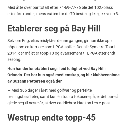
Med åtte over par totalt etter 74-69-77-76 ble det 102.-plass
etter fire runder, mens cutten for de 70 beste og like gikk ved +3.
Etablerer seg på Bay Hill
Selv om Engzelius mislyktes denne gangen, gir hun ikke opp
håpet om en karriere som LPGA-spiller. Det blir Symetra Tour i
2014, der målet er topp-10 og avansement til LPGA etter endt
sesong.
Hun har derfor etablert seg i leid leilighet ved Bay Hill i
Orlando. Der har hun også medlemskap, og blir klubbvenninne
av Suzann Pettersen også der.
— Med 365 dager i året med golfvær og perfekte
treningsfasiliteter, samt kun én tour å fokusere på, er det bare å
glede seg til neste år, skriver caddiebror Haakon i en e-post.
Westrup endte topp-45