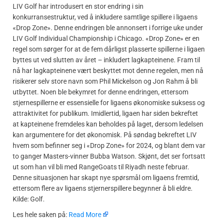
LIV Golf har introdusert en stor endring i sin
konkurransestruktur, ved å inkludere samtlige spillere i ligaens
«Drop Zone». Denne endringen ble annonsert i forrige uke under
LIV Golf Individual Championship i Chicago. «Drop Zone» er en
regel som sørger for at de fem dårligst plasserte spillerne i ligaen
byttes ut ved slutten av året – inkludert lagkapteinene. Fram til
nå har lagkapteinene vært beskyttet mot denne regelen, men nå
risikerer selv store navn som Phil Mickelson og Jon Rahm å bli
utbyttet. Noen ble bekymret for denne endringen, ettersom
stjernespillerne er essensielle for ligaens økonomiske suksess og
attraktivitet for publikum. Imidlertid, ligaen har siden bekreftet
at kapteinene fremdeles kan beholdes på laget, dersom ledelsen
kan argumentere for det økonomisk. På søndag bekreftet LIV
hvem som befinner seg i «Drop Zone» for 2024, og blant dem var
to ganger Masters-vinner Bubba Watson. Skjønt, det ser fortsatt
ut som han vil bli med RangeGoats til Riyadh neste februar.
Denne situasjonen har skapt nye spørsmål om ligaens fremtid,
ettersom flere av ligaens stjernerspillere begynner å bli eldre.
Kilde: Golf.
​Les hele saken på:
Read More