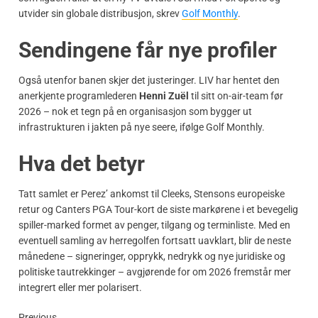
utvider sin globale distribusjon, skrev
Golf Monthly
.
Sendingene får nye profiler
Også utenfor banen skjer det justeringer. LIV har hentet den
anerkjente programlederen
Henni Zuël
til sitt on-air-team før
2026 – nok et tegn på en organisasjon som bygger ut
infrastrukturen i jakten på nye seere, ifølge Golf Monthly.
Hva det betyr
Tatt samlet er Perez’ ankomst til Cleeks, Stensons europeiske
retur og Canters PGA Tour-kort de siste markørene i et bevegelig
spiller-marked formet av penger, tilgang og terminliste. Med en
eventuell samling av herregolfen fortsatt uavklart, blir de neste
månedene – signeringer, opprykk, nedrykk og nye juridiske og
politiske tautrekkinger – avgjørende for om 2026 fremstår mer
integrert eller mer polarisert.
Previous