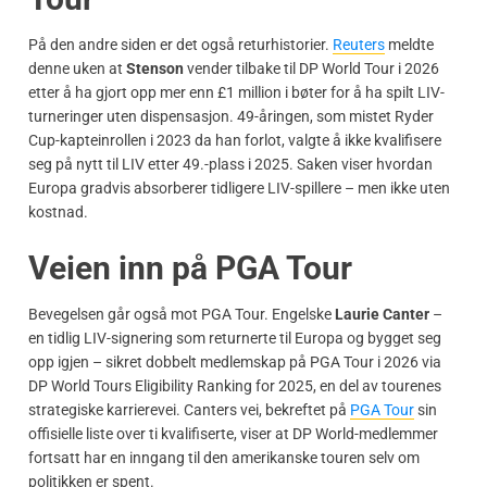
På den andre siden er det også returhistorier.
Reuters
meldte
denne uken at
Stenson
vender tilbake til DP World Tour i 2026
etter å ha gjort opp mer enn £1 million i bøter for å ha spilt LIV-
turneringer uten dispensasjon. 49-åringen, som mistet Ryder
Cup-kapteinrollen i 2023 da han forlot, valgte å ikke kvalifisere
seg på nytt til LIV etter 49.-plass i 2025. Saken viser hvordan
Europa gradvis absorberer tidligere LIV-spillere – men ikke uten
kostnad.
Veien inn på PGA Tour
Bevegelsen går også mot PGA Tour. Engelske
Laurie Canter
–
en tidlig LIV-signering som returnerte til Europa og bygget seg
opp igjen – sikret dobbelt medlemskap på PGA Tour i 2026 via
DP World Tours Eligibility Ranking for 2025, en del av tourenes
strategiske karrierevei. Canters vei, bekreftet på
PGA Tour
sin
offisielle liste over ti kvalifiserte, viser at DP World-medlemmer
fortsatt har en inngang til den amerikanske touren selv om
politikken er spent.