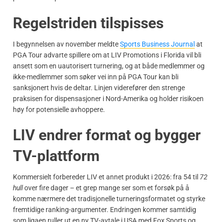
Regelstriden tilspisses
I begynnelsen av november meldte
Sports Business Journal
at
PGA Tour advarte spillere om at LIV Promotions i Florida vil bli
ansett som en uautorisert turnering, og at både medlemmer og
ikke-medlemmer som søker vei inn på PGA Tour kan bli
sanksjonert hvis de deltar. Linjen viderefører den strenge
praksisen for dispensasjoner i Nord-Amerika og holder risikoen
høy for potensielle avhoppere.
LIV endrer format og bygger
TV-plattform
Kommersielt forbereder LIV et annet produkt i 2026: fra 54 til
72
hull
over fire dager – et grep mange ser som et forsøk på å
komme nærmere det tradisjonelle turneringsformatet og styrke
fremtidige ranking-argumenter. Endringen kommer samtidig
som ligaen ruller ut en ny TV-avtale i USA med Fox Sports og