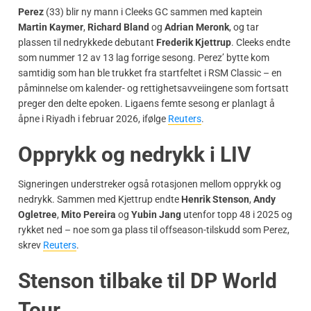
Perez
(33) blir ny mann i Cleeks GC sammen med kaptein
Martin Kaymer
,
Richard Bland
og
Adrian Meronk
, og tar
plassen til nedrykkede debutant
Frederik Kjettrup
. Cleeks endte
som nummer 12 av 13 lag forrige sesong. Perez’ bytte kom
samtidig som han ble trukket fra startfeltet i RSM Classic – en
påminnelse om kalender- og rettighetsavveiingene som fortsatt
preger den delte epoken. Ligaens femte sesong er planlagt å
åpne i Riyadh i februar 2026, ifølge
Reuters
.
Opprykk og nedrykk i LIV
Signeringen understreker også rotasjonen mellom opprykk og
nedrykk. Sammen med Kjettrup endte
Henrik Stenson
,
Andy
Ogletree
,
Mito Pereira
og
Yubin Jang
utenfor topp 48 i 2025 og
rykket ned – noe som ga plass til offseason-tilskudd som Perez,
skrev
Reuters
.
Stenson tilbake til DP World
Tour