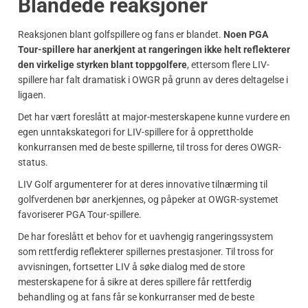
Blandede reaksjoner
Reaksjonen blant golfspillere og fans er blandet.
Noen PGA
Tour-spillere har anerkjent at rangeringen ikke helt reflekterer
den virkelige styrken blant toppgolfere
, ettersom flere LIV-
spillere har falt dramatisk i OWGR på grunn av deres deltagelse i
ligaen.
Det har vært foreslått at major-mesterskapene kunne vurdere en
egen unntakskategori for LIV-spillere for å opprettholde
konkurransen med de beste spillerne, til tross for deres OWGR-
status.
LIV Golf argumenterer for at deres innovative tilnærming til
golfverdenen bør anerkjennes, og påpeker at OWGR-systemet
favoriserer PGA Tour-spillere.
De har foreslått et behov for et uavhengig rangeringssystem
som rettferdig reflekterer spillernes prestasjoner. Til tross for
avvisningen, fortsetter LIV å søke dialog med de store
mesterskapene for å sikre at deres spillere får rettferdig
behandling og at fans får se konkurranser med de beste