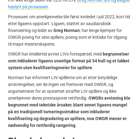
For ikke lenge siden var CEO for LIV,
Greg Norman ute og klagde
høylytt på prosessen
.
Prosessen om anerkjennelse ble først innledet i juli 2022, kort tid
etter ligaens oppstart. Ligaen, støttet av saudiarabisk
finansiering og ledet av
Greg Norman
, har lenge kjempet for
OWGR-poeng for sine spillere, poeng som er kritiske for tilgang
til major-mesterskapene.
OWGR har imidlertid avvist LIVs forespørsel, med
begrunnelser
som inkluderer ligaens uvanlige format på 54 hull og et lukket
system uten kvalifiseringsveier for spillere
.
Norman har informert LIV-spillerne om at etter betydelige
anstrengelser, ser de ingen vei fremover med OWGR, og
argumenterer for at systemet straffer LIV-spillere og ikke
anerkjenner deres prestasjoner rettferdig.
OWGRs avvisning ble
begrunnet med tekniske årsaker, blant annet ligaens mangel
på en tradisjonell turneringsstruktur som inkluderer
kvalifisering og degradering av spillere, noe OWGR mener er
nødvendig for rettferdig rangering
.