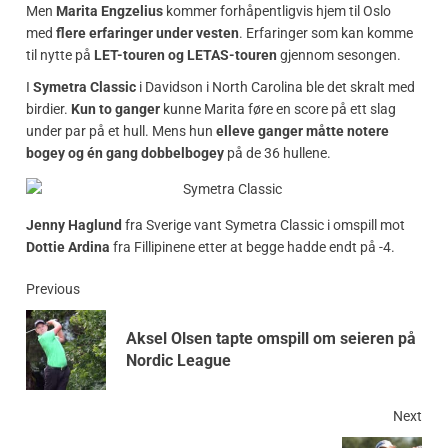
Men
Marita Engzelius
kommer forhåpentligvis hjem til Oslo
med
flere erfaringer under vesten
. Erfaringer som kan komme
til nytte på
LET-touren og LETAS-touren
gjennom sesongen.
I
Symetra Classic
i Davidson i North Carolina ble det skralt med
birdier.
Kun to ganger
kunne Marita føre en score på ett slag
under par på et hull. Mens hun
elleve ganger måtte notere
bogey og én gang dobbelbogey
på de 36 hullene.
Jenny Haglund
fra Sverige vant Symetra Classic i omspill mot
Dottie Ardina
fra Fillipinene etter at begge hadde endt på -4.
Previous
Aksel Olsen tapte omspill om seieren på
Nordic League
Next