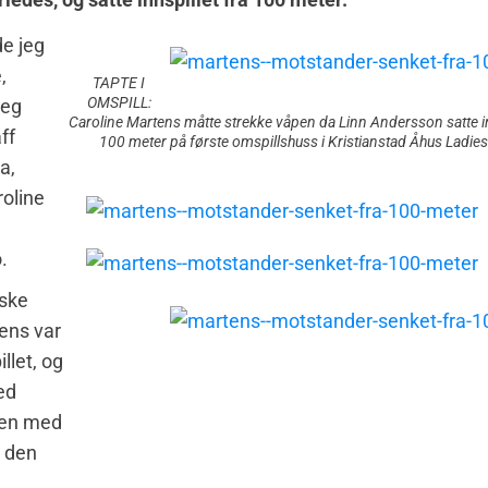
e jeg
,
TAPTE I
OMSPILL:
jeg
Caroline Martens måtte strekke våpen da Linn Andersson satte in
ff
100 meter på første omspillshuss i Kristianstad Åhus Ladie
a,
roline
.
ske
ens var
llet, og
ed
sen med
 den