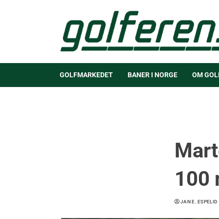
GOLFMARKEDET
BANER I NORGE
OM GOL
Mart
100 
JAN E. ESPELID