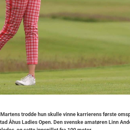
 Martens trodde hun skulle vinne karrierens første omspi
stad Åhus Ladies Open. Den svenske amatøren Linn Ande
ledes, og satte innspillet fra 100 meter.