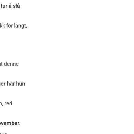
tur å slå
k for langt,
gt denne
ger har hun
, red.
november.