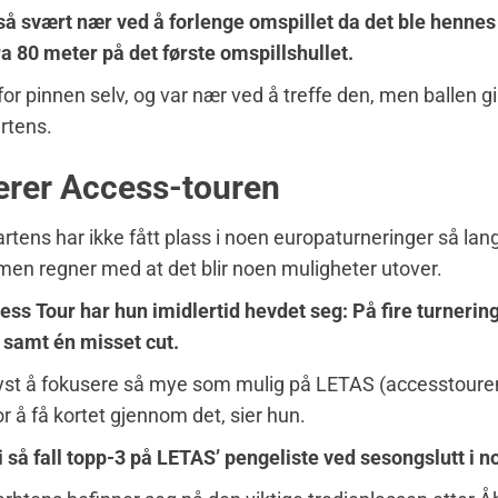
å svært nær ved å forlenge omspillet da det ble hennes 
fra 80 meter på det første omspillshullet.
for pinnen selv, og var nær ved å treffe den, men ballen gik
artens.
terer Access-touren
rtens har ikke fått plass i noen europaturneringer så lan
en regner med at det blir noen muligheter utover.
ss Tour har hun imidlertid hevdet seg: På fire turnerin
 samt én misset cut.
yst å fokusere så mye som mulig på LETAS (accesstouren
or å få kortet gjennom det, sier hun.
i så fall topp-3 på LETAS’ pengeliste ved sesongslutt i 