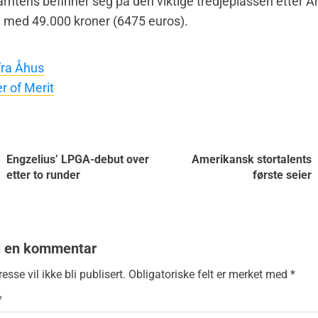
rhtens befinner seg på den viktige tredjeplassen etter Å
n med 49.000 kroner (6475 euros).
fra Åhus
r of Merit
Engzelius’ LPGA-debut over
Amerikansk stortalents
etter to runder
første seier
n en kommentar
esse vil ikke bli publisert.
Obligatoriske felt er merket med
*
*