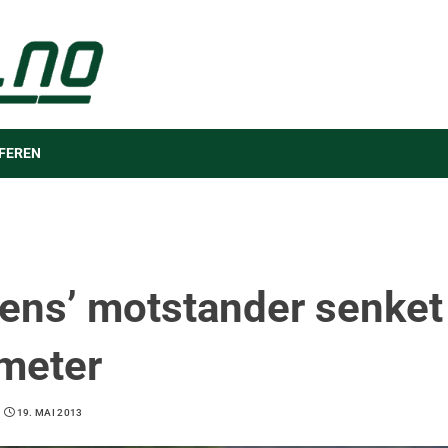
FEREN
ens’ motstander senket 
meter
19. MAI 2013