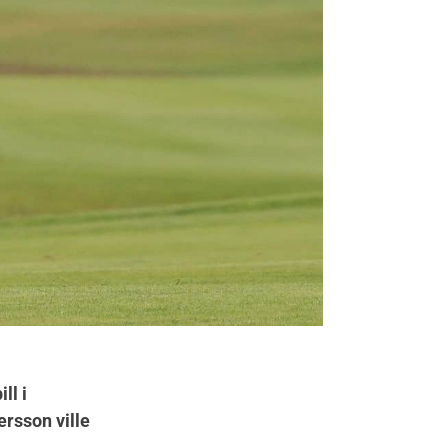
ll i
rsson ville