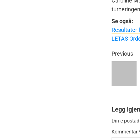
Caroline Ma
turneringe
Se også:
Resultater 
LETAS Orde
Previous
Legg igje
Din e-postadr
Kommentar