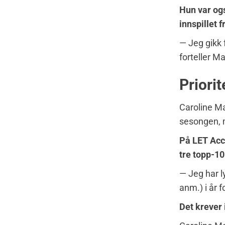
Hun var ogs
innspillet 
— Jeg gikk 
forteller M
Priori
Caroline Ma
sesongen, m
På LET Acce
tre topp-10
— Jeg har l
anm.) i år f
Det krever 