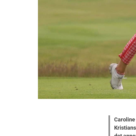
Caroline
Kristian
det anner