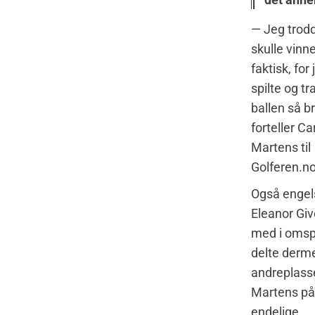
— Jeg trodd
skulle vinne
faktisk, for 
spilte og tra
ballen så br
forteller Ca
Martens til
Golferen.no
Også engel
Eleanor Giv
med i omspi
delte derm
andreplas
Martens på
endelige