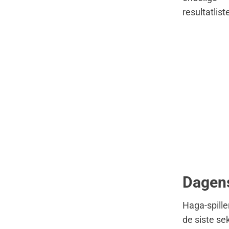
resultatlist
Dagens
Haga-spille
de siste se